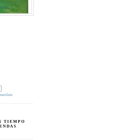
IR' y escoja 'SPANISH' en el panel derecho debajo
ranslate
N TIEMPO
ENDAS