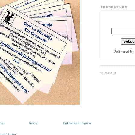
FEEDBURNER
Delivered b
VIDEO 2
tes
Inicio
Entradas antiguas
das (Atom)