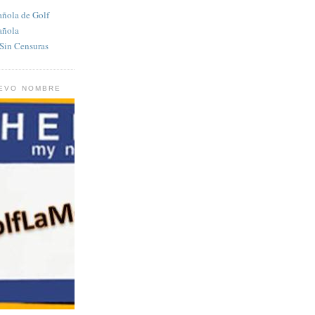
añola de Golf
añola
in Censuras
UEVO NOMBRE