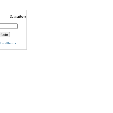
Subscribete aquí para recibir actulizaciones automáticamente
y
FeedBurner