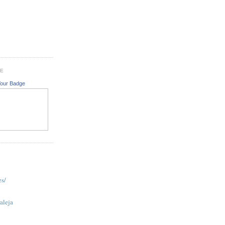
GE
Your Badge
es/
aleja