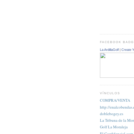
FACEBOOK BAD
La ArdillaGolf
|
Create 
VÍNCULOS
COMPRA/VENTA
http://enalcobendas.
doblebogey.es
La Tribuna de la Mor
Golf La Moraleja
El Confidencial.com