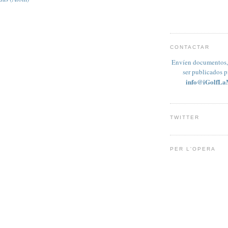
CONTACTAR
Envíen documentos, 
ser publicados 
info@iGolfLa
TWITTER
PER L'OPERA