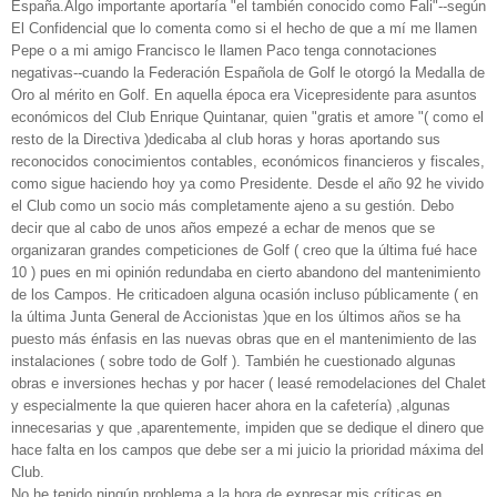
España.Algo importante aportaría "el también conocido como Fali"--según
El Confidencial que lo comenta como si el hecho de que a mí me llamen
Pepe o a mi amigo Francisco le llamen Paco tenga connotaciones
negativas--cuando la Federación Española de Golf le otorgó la Medalla de
Oro al mérito en Golf. En aquella época era Vicepresidente para asuntos
económicos del Club Enrique Quintanar, quien "gratis et amore "( como el
resto de la Directiva )dedicaba al club horas y horas aportando sus
reconocidos conocimientos contables, económicos financieros y fiscales,
como sigue haciendo hoy ya como Presidente. Desde el año 92 he vivido
el Club como un socio más completamente ajeno a su gestión. Debo
decir que al cabo de unos años empezé a echar de menos que se
organizaran grandes competiciones de Golf ( creo que la última fué hace
10 ) pues en mi opinión redundaba en cierto abandono del mantenimiento
de los Campos. He criticadoen alguna ocasión incluso públicamente ( en
la última Junta General de Accionistas )que en los últimos años se ha
puesto más énfasis en las nuevas obras que en el mantenimiento de las
instalaciones ( sobre todo de Golf ). También he cuestionado algunas
obras e inversiones hechas y por hacer ( leasé remodelaciones del Chalet
y especialmente la que quieren hacer ahora en la cafetería) ,algunas
innecesarias y que ,aparentemente, impiden que se dedique el dinero que
hace falta en los campos que debe ser a mi juicio la prioridad máxima del
Club.
No he tenido ningún problema a la hora de expresar mis críticas en