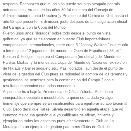
respecto. Reconozco que mi opinión puede ser algo sesgada por mis
antecedentes, ya que en los años 80 fuí miembro del Consejo de
Administración ( Junta Directiva )y Presidente del Comité de Golf hasta el
año 92 que presenté mi dimisión, justo después de la inauguración oficial
del Campo 2, con la Copa del Mundo.
Fueron unos años "dorados" sobre todo desde el punto de vista
golfístico, ya que se celebraron en nuestro Club importatísimas
competiciones internacionales, entre otras 3 "Johnny Walkers" que reunía
a los mejores 12 jugadores del mundo ,el Open de España del 85, el "
Benson & Hedges " que era el Campeonato (no oficial ) del Mundo de
Parejas Mixtas, y la mencinada Copa del Mundo de Naciones; exhibición
de Niklaus y Ballesteros,etc,etc. Mas "dorados" aún desde el punto de
vista de la gestión del Club pues se redondeó la compra de los terrenos y
gestionaron los permisos para la construcción del Campo 2 con el
resultado económico que todos conocemos.
Aquello se hizo bajo la Presidencia de César Zulueta, Presidente
inmejorable,irrepetible e insustituible, a quien se ha dado ya algún
homenaje que siempre serán insuficientes para equilibrar su aportación al
Club. Debo decir que Rafael Silvela desarrolló en aquella etapa ,que yo
conozco mejor,una gestión que yo calificaría de eficaz, brillante y
ejemplar en todos los aspectos pues efectivamente el Club de La
Moraleja era un ejemplo de gestión para otros Clubs de Golf de