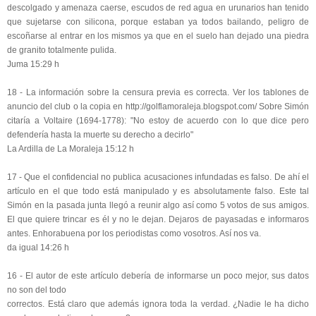
descolgado y amenaza caerse, escudos de red agua en urunarios han tenido
que sujetarse con silicona, porque estaban ya todos bailando, peligro de
escoñarse al entrar en los mismos ya que en el suelo han dejado una piedra
de granito totalmente pulida.
Juma 15:29 h
18 - La información sobre la censura previa es correcta. Ver los tablones de
anuncio del club o la copia en http://golflamoraleja.blogspot.com/ Sobre Simón
citaría a Voltaire (1694-1778): "No estoy de acuerdo con lo que dice pero
defendería hasta la muerte su derecho a decirlo"
La Ardilla de La Moraleja 15:12 h
17 - Que el confidencial no publica acusaciones infundadas es falso. De ahí el
artículo en el que todo está manipulado y es absolutamente falso. Este tal
Simón en la pasada junta llegó a reunir algo así como 5 votos de sus amigos.
El que quiere trincar es él y no le dejan. Dejaros de payasadas e informaros
antes. Enhorabuena por los periodistas como vosotros. Así nos va.
da igual 14:26 h
16 - El autor de este artículo debería de informarse un poco mejor, sus datos
no son del todo
correctos. Está claro que además ignora toda la verdad. ¿Nadie le ha dicho