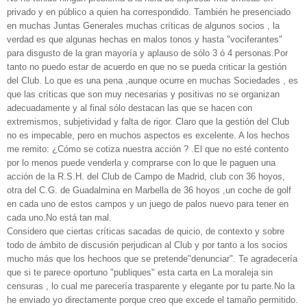
privado y en público a quien ha correspondido. También he presenciado
en muchas Juntas Generales muchas críticas de algunos socios , la
verdad es que algunas hechas en malos tonos y hasta "vociferantes"
para disgusto de la gran mayoría y aplauso de sólo 3 ó 4 personas.Por
tanto no puedo estar de acuerdo en que no se pueda criticar la gestión
del Club. Lo que es una pena ,aunque ocurre en muchas Sociedades , es
que las críticas que son muy necesarias y positivas no se organizan
adecuadamente y al final sólo destacan las que se hacen con
extremismos, subjetividad y falta de rigor. Claro que la gestión del Club
no es impecable, pero en muchos aspectos es excelente. A los hechos
me remito: ¿Cómo se cotiza nuestra acción ? .El que no esté contento
por lo menos puede venderla y comprarse con lo que le paguen una
acción de la R.S.H. del Club de Campo de Madrid, club con 36 hoyos,
otra del C.G. de Guadalmina en Marbella de 36 hoyos ,un coche de golf
en cada uno de estos campos y un juego de palos nuevo para tener en
cada uno.No está tan mal.
Considero que ciertas críticas sacadas de quicio, de contexto y sobre
todo de ámbito de discusión perjudican al Club y por tanto a los socios
mucho más que los hechoos que se pretende"denunciar". Te agradecería
que si te parece oportuno "publiques" esta carta en La moraleja sin
censuras , lo cual me parecería trasparente y elegante por tu parte.No la
he enviado yo directamente porque creo que excede el tamaño permitido.