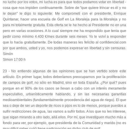
no lucho por los votos, mi lucha es para que todos podamos votar en libertad -
cosa que nos impiden continuamente. Sobre de "que quiere trincar es él y no
le dejan" le digo lo siguiente: Me comprometí con el presidente, Enrique
Quintanar, hacer una escuela de Golf en La Moraleja para la Moraleja y no
para mi totalmente gratuita. Esta oferta se le he hecho al Presidente no en una
pero en varias ocasiones. A lo cual siempre me ha respondido que tenia que
pedir como mínimo 4.400 €/mes durante seis meses. Yo le volví a responder
que lo hacia gratuitamente. De todas maneras les felicito al confidencial.com
por que ambos, usted y yo, nos podemos expresar en libertad y sin censuras.
Simón
Simon 17:00 h
23 - No entiendo algunas de las opiniones que se han vertido sobre este
artículo. En primer lugar, todos deberíamos preocuparnos por la proliferación
de campos de golf, no sólo en Madrid, sino en toda España. ¿Por qué? pues
porque en el 90% de los casos se llevan a cabo con un interés meramente
especulativo, urbanísticamente hablando, y sin las necesarias garantías
medioambientales (fundamentalmente procedencia del agua de riego). El que
sea o deje de ser un deporte de ricos o pijos es lo de menos, porque puestos a
sufrir restricciones de agua, las vamos a sufrir todos. A los que no les interese,
que sigan mirando a otro lado, allá ellos. Por mí, que investiguen mucho más a
fondo para ver, por ejemplo, que presidenta de la Comunidad y marido (no es
muy difícil saber cuál) tiene participación en dicho club de golf.