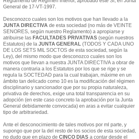
Reglamento de Régimen Interior, aprobado este Si, en Junta
General de 17-VT-1997.
Desconozco cuales son los motivos que han llevado a la
JUNTA DIRECTIVA
de esta sociedad (no más de VEINTE
SENORES, según nuestro Reglamento) a apropiarse y
atribuirse las
FACULTADES PRIVATIVAS
(según nuestros
Estatutos) de Ia
JUNTA GENERAL
(TODOS Y CADA UNO
DE LOS SETS MIL SOCTOS de esta sociedad, según Ia
Ley), del mismo modo que desconozco cuales son los
motivos que llevan a nuestra JUNTA DIRECTIVA a obrar de
manera contraria a los Estatutos por los que se rige y se
regula Ia SOCTEDAD para Ia cual trabajan, máxime en un
ámbito tan delicado como 10 es la modificación del régimen
disciplinario y sancionador que por su propia naturaleza,
privativa de derechos, exige una total transparencia en su
adopción (en este caso concreto la aprobación por la Junta
General debidamente convocada) en aras a evitar cualquier
tipo de arbitrariedad.
Ante el desconocimiento de tales motivos por ml parte, y
supongo que por Ia del resto de los socios de esta sociedad,
no dudo que en plazo de
CINCO DIAS
a contar desde el