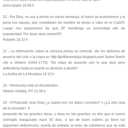
preocupado 16:46 h
22 - Por Dios, no voy a dormir en varias semanas, el futuro se ensombrece y la
pena nos aqueja, que crueldades sin nombre se llevan a cabo en el Club!!!!.
Luego nos quejaremos de que ZP mantenga un porcentaje alto de
popularidad. Por favor sean serios!!!!!!.
Roberto 16:32 h
21 - La información sobre la censura previa es correcta. Ver los tablones de
anuncio del club o la copia en http://golflamoraleja.blogspot.com/ Sobre Simón
cito a Voltaire (1694-1778): "No estoy de acuerdo con lo que dice pero
defendería hasta la muerte su derecho a decirlo"
La Ardilla de La Moraleja 16:10 h
20 - Venezuela está en Alcobendas...
Alberto Villalba, FIT 15:39 h
19 - A Proposito Jose Diaz ¿y cuales son los datos correctos? y ¿La otra cara
de la moneda?. A
proposito de las grandes obras, y otras no tan grandes, os dire que el nuevo
chiringito inaugurado hace 50 dias, a ojo de buen cubero ya tiene las
siguientes deficiencias; puerta de entrada al aseo de caballeros que se esta