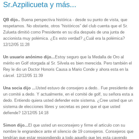
Sr.Azpilicueta y más...
QB dijo..
Buena perspectiva histórica - desde su punto de vista, que
respetamos. No obstante, otros “históricos” del club cuenta que el Sr.
Zulueta dimitió como Presidente en su día después de una junta de
accionista muy polémica. ¿Es esto verdad? ¿Cuál era la polémica?
12/12/05 11:28
Un usuario anónimo dijo...
Estoy seguro que la Medalla de Oro al
mérito en Golf otorgada al Sr. Silvela es bien merecida. Pero también el
Rey le dio un Doctor Honoris Causa a Mario Conde y ahora esta en la
cárcel. 12/12/05 11:39
Una socia dijo ...
Usted estuvo de consejero a dedo.. Fue presidente de
un comité a dedo. Y actualmente, en el comité de golf, su señora esta a
dedo. Entiendo quiera usted defender este sistema. ¿Cree usted que un
sistema de elecciones libres y secretas es peor que el que usted
defiende? 12/12/05 14:18
Simon dijo...
El que usted un exconsejero y firme el articulo con su
nombre le engrandece ante el silencio de 19 consejeros. Consejeros que
tendrían que estar respondiendo a todo aquello que les esta cayendo