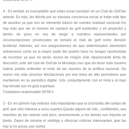
4 - Es verdad, es inaceptable que estas cosas sucedan en un Club de Golf tan
selecto. Es más, les felicito por su elevada conciencia social al tratar este tipo
de asuntos ya que son un elemento básico de nuestra realidad nacional (no
hay más que ver el número de campos de golf existentes y en proyecto) y
dentro de poco en vez de elegir a nuestros representantes por
circunscripciones provinciales se tomará el club de golf como división
territorial. Además, así nos aseguraremos de que determinados elementos
subversivos como es la mayor parte del pueblo llano no tengan oportunidad
de incordiar ya que no serán socios de ningún club. Apasionante tema de
discusión, este del club de Golf de la Moraleja creo que sin tener esta claveno
habría podido entender el resto de las asuntos de la política nacional. De
nuevo mis más sinceras felicitaciones por esa línea de alto periodismo que
mantienen en su periódico digital. Uds. conjuntamente con el Hola y el Aquí
hay tomate son mi guía espiritual.
Ciudadano responsable 09:58 h
3 - En mi opinión hay noticias más importantes que la chorradita del campo de
golf, que sólo interesa a unos cuantos.Quizás alguno de Uds., confidentes, sea
miembro de tan selecto club pero, sinceramente, a los demás nos importa un
bledo. Dejen de mirarse el ombligo y ofrezcan noticias interesantes, que las
hay (y no pocas, por cierto).