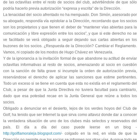
de las octavillas entre el resto de socios del club, advirtiéndole de que sólo
podría hacerlo previa autorización “expresa y escrita” de la Dirección.
La tenacidad del socio afrentado no ha menguado. Don Simón, asesorado por
su abogado, respondía vía epistolar a la Dirección, recordando que los socios
son los propietarios y que tienen el deber de “mantener vías abiertas para la
comunicación y libre expresión entre los socios”, y que si este derecho no se
ve facilitado se verá obligado a seguir dejando sus cartas abiertas en los
buzones de los socios. ¿Respuesta de la Dirección? Cambiar el Reglamento.
Vamos, ni copiado de los modos de Hugo Chávez en Venezuela.
Y de la ignorancia a la invitación formal de que abandone su actitud de enviar
octavillas informativas al resto de socios, amenazando al socio en cuestión
con la sanción de falta grave si incumple la orden de autorización previa,
reservándose el derecho de aplicar las sanciones que estime pertinentes.
Todo un exceso si se tiene en cuenta que esta no existía en el reglamento del
Club, a pesar de que la Junta Directiva no tuviera facultad para cambiarlo,
dado que esa potestad recae en la Junta General que reúne a todos los
socios.
Obligado a denunciar en el desierto, lejos de los verdes hoyos del Club de
Golf, ha tenido que ser Internet la que sirva como altavoz donde dar a conocer
la verdadera situación de uno de los clubes más selectos y reservados del
país. El día a día del caso puede leerse en un blog -
http://golflamoraleja.blogspot.com/
- colgado en la red, en vista de que la
Dirección no permite que los socios se informen por otras vías. Aunque todo se