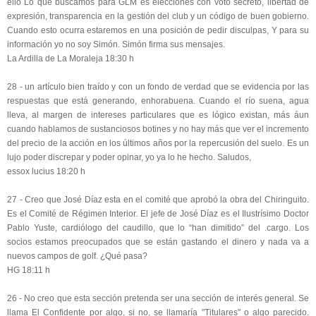
ello Lo que buscamos para GLM es elecciones con voto secreto, libertad de
expresión, transparencia en la gestión del club y un código de buen gobierno.
Cuando esto ocurra estaremos en una posición de pedir disculpas, Y para su
información yo no soy Simón. Simón firma sus mensajes.
La Ardilla de La Moraleja 18:30 h
28 - un artículo bien traído y con un fondo de verdad que se evidencia por las
respuestas que está generando, enhorabuena. Cuando el río suena, agua
lleva, al margen de intereses particulares que es lógico existan, más áun
cuando hablamos de sustanciosos botines y no hay más que ver el incremento
del precio de la acción en los últimos años por la repercusión del suelo. Es un
lujo poder discrepar y poder opinar, yo ya lo he hecho. Saludos,
essox lucius 18:20 h
27 - Creo que José Díaz esta en el comité que aprobó la obra del Chiringuito.
Es el Comité de Régimen Interior. El jefe de José Díaz es el Ilustrísimo Doctor
Pablo Yuste, cardiólogo del caudillo, que lo “han dimitido” del .cargo. Los
socios estamos preocupados que se están gastando el dinero y nada va a
nuevos campos de golf. ¿Qué pasa?
HG 18:11 h
26 - No creo que esta sección pretenda ser una sección de interés general. Se
llama El Confidente por algo, si no, se llamaría "Titulares" o algo parecido.