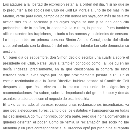
Los ataques a la libertad de expresión están a la orden del día. Y si no que se
lo pregunten a los socios del Club de Golf La Moraleja, uno de los más in de
Madrid, verde para ricos, campo de postín donde los haya, con más de seis mil
accionistas en la sociedad y en cuyos hoyos se dan y se han dado cita
prohombres de la política, la economía, la cultura, la prensa... Pues también
allí se suceden los trapicheos, la burla a las normas y los intentos de censura.
Lo ha padecido en primera persona Simón Alonso Corral, socio del citado
club, enfrentado con la dirección del mismo por intentar tan sólo denunciar su
gestión.
Un buen día de septiembre, don Simón decidió escribir una cuartilla sobre el
presidente del Club, Rafael Silvela, también conocido como Fali, de quien no
decía lindezas, precisamente, en la que cuestionaba la compra de unos
terrenos para nuevos hoyos por los que próximamente pasara la R1. En el
escrito recriminaba que la Junta Directiva hubiera cesado al Comité de Golf
después de que éste elevara a la misma una serie de exigencias y
recomendaciones. Ya saben, sobre la importancia del green-keaper y demás
asuntos relacionados con el negocio de esta industria.
El texto censurado, al parecer, recogía unas reclamaciones incendiarias, ya
que pedía elecciones libres, cambio de los estatutos y transparencia en todas
las decisiones. Algo muy honroso, por otra parte, pero que no ha convencido a
quienes detentan el poder. Como se temía, la reclamación del socio no fue
atendida y en justa correspondencia la Dirección optó por prohibirle el reparto