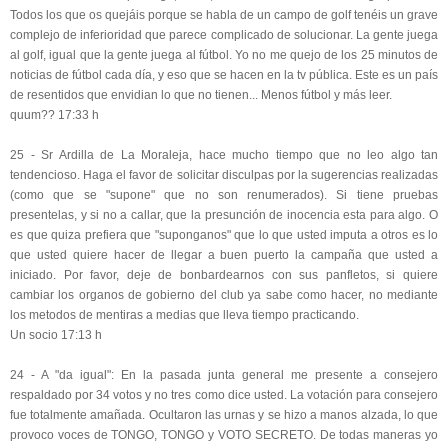
Todos los que os quejáis porque se habla de un campo de golf tenéis un grave
complejo de inferioridad que parece complicado de solucionar. La gente juega
al golf, igual que la gente juega al fútbol. Yo no me quejo de los 25 minutos de
noticias de fútbol cada día, y eso que se hacen en la tv pública. Este es un país
de resentidos que envidian lo que no tienen... Menos fútbol y más leer.
quum?? 17:33 h
25 - Sr Ardilla de La Moraleja, hace mucho tiempo que no leo algo tan
tendencioso. Haga el favor de solicitar disculpas por la sugerencias realizadas
(como que se "supone" que no son renumerados). Si tiene pruebas
presentelas, y si no a callar, que la presunción de inocencia esta para algo. O
es que quiza prefiera que "suponganos" que lo que usted imputa a otros es lo
que usted quiere hacer de llegar a buen puerto la campaña que usted a
iniciado. Por favor, deje de bonbardearnos con sus panfletos, si quiere
cambiar los organos de gobierno del club ya sabe como hacer, no mediante
los metodos de mentiras a medias que lleva tiempo practicando.
Un socio 17:13 h
24 - A "da igual": En la pasada junta general me presente a consejero
respaldado por 34 votos y no tres como dice usted. La votación para consejero
fue totalmente amañada. Ocultaron las urnas y se hizo a manos alzada, lo que
provoco voces de TONGO, TONGO y VOTO SECRETO. De todas maneras yo