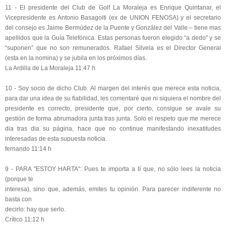
11 - El presidente del Club de Golf La Moraleja es Enrique Quintanar, el
Vicepresidente es Antonio Basagoiti (ex de UNION FENOSA) y el secretario
del consejo es Jaime Bermúdez de la Puente y González del Valle – tiene mas
apellidos que la Guía Telefónica. Estas personas fueron elegido “a dedo” y se
“suponen” que no son remunerados. Rafael Silvela es el Director General
(esta en la nomina) y se jubila en los próximos días.
La Ardilla de La Moraleja 11:47 h
10 - Soy socio de dicho Club. Al margen del interés que merece esta noticia,
para dar una idea de su fiabilidad, les comentaré que ni siquiera el nombre del
presidente es correcto, presidente que, por cierto, consigue se avale su
gestión de forma abrumadora junta tras junta. Solo el respeto que me merece
dia tras dia su página, hace que no continue manifestando inexatitudes
interesadas de esta supuesta noticia.
fernando 11:14 h
9 - PARA "ESTOY HARTA": Pues te importa a tí que, no sólo lees la noticia
(porque te
interesa), sino que, además, emites tu opinión. Para parecer indiferente no
basta con
decirlo: hay que serlo.
Crítico 11:12 h