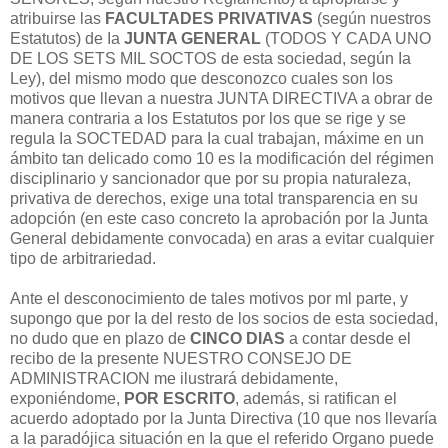
atribuirse las
FACULTADES PRIVATIVAS
(según nuestros
Estatutos) de Ia
JUNTA GENERAL
(TODOS Y CADA UNO
DE LOS SETS MIL SOCTOS de esta sociedad, según Ia
Ley), del mismo modo que desconozco cuales son los
motivos que llevan a nuestra JUNTA DIRECTIVA a obrar de
manera contraria a los Estatutos por los que se rige y se
regula Ia SOCTEDAD para Ia cual trabajan, máxime en un
ámbito tan delicado como 10 es la modificación del régimen
disciplinario y sancionador que por su propia naturaleza,
privativa de derechos, exige una total transparencia en su
adopción (en este caso concreto la aprobación por la Junta
General debidamente convocada) en aras a evitar cualquier
tipo de arbitrariedad.
Ante el desconocimiento de tales motivos por ml parte, y
supongo que por Ia del resto de los socios de esta sociedad,
no dudo que en plazo de
CINCO DIAS
a contar desde el
recibo de Ia presente NUESTRO CONSEJO DE
ADMINISTRACION me ilustrará debidamente,
exponiéndome,
POR ESCRITO
, además, si ratifican el
acuerdo adoptado por la Junta Directiva (10 que nos llevaría
a Ia paradójica situación en Ia que el referido Organo puede