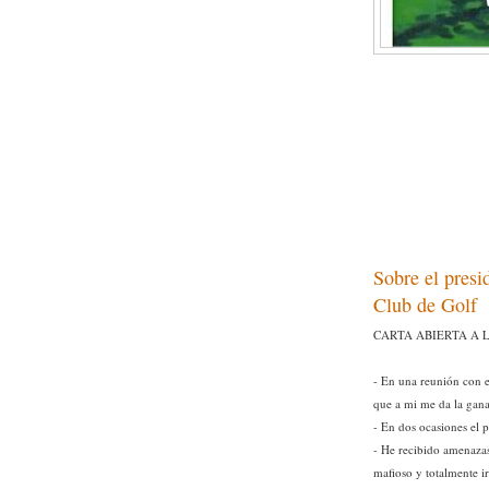
Sobre el presi
Club de Golf
CARTA ABIERTA A LO
- En una reunión con el
que a mi me da la gana
- En dos ocasiones el 
- He recibido amenazas
mafioso y totalmente i