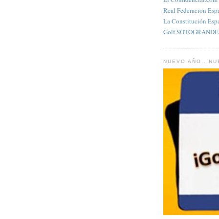
Real Federacion Esp
La Constitución Esp
Golf SOTOGRANDES
NUEVO AÑO...N