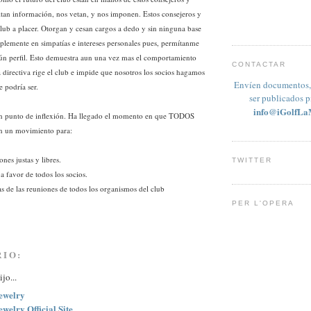
ltan información, nos vetan, y nos imponen. Estos consejeros y
club a placer. Otorgan y cesan cargos a dedo y sin ninguna base
plemente en simpatías e intereses personales pues, permítanme
gún perfil. Esto demuestra aun una vez mas el comportamiento
CONTACTAR
a directiva rige el club e impide que nosotros los socios hagamos
Envíen documentos, 
e podría ser.
ser publicados 
info@iGolfLa
n punto de inflexión. Ha llegado el momento en que TODOS
n un movimiento para:
nes justas y libres.
TWITTER
 a favor de todos los socios.
tas de las reuniones de todos los organismos del club
PER L'OPERA
RIO:
jo...
ewelry
welry Official Site