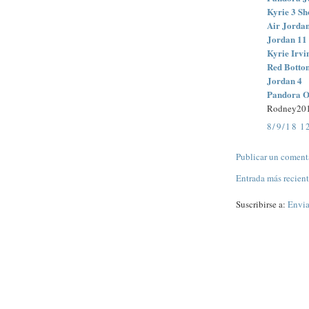
Kyrie 3 Sh
Air Jordan
Jordan 11 
Kyrie Irvi
Red Botto
Jordan 4
Pandora O
Rodney20
8/9/18 1
Publicar un coment
Entrada más recien
Suscribirse a:
Envia