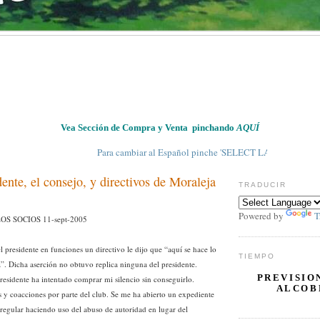
Vea Sección de Compra y Venta pinchando
AQUÍ
Para cambiar al Español pinche 'SELECT LANGUAGE' en 'TRADUC
dente, el consejo, y directivos de Moraleja
TRADUCIR
Powered by
T
S SOCIOS 11-sept-2005
 presidente en funciones un directivo le dijo que “aquí se hace lo
TIEMPO
”. Dicha aserción no obtuvo replica ninguna del presidente.
PREVISIO
presidente ha intentado comprar mi silencio sin conseguirlo.
ALCOB
 y coacciones por parte del club. Se me ha abierto un expediente
rregular haciendo uso del abuso de autoridad en lugar del