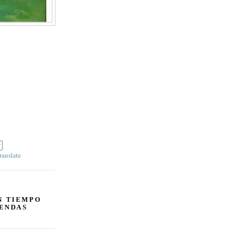
IR' y escoja 'SPANISH' en el panel derecho debajo
ranslate
N TIEMPO
ENDAS