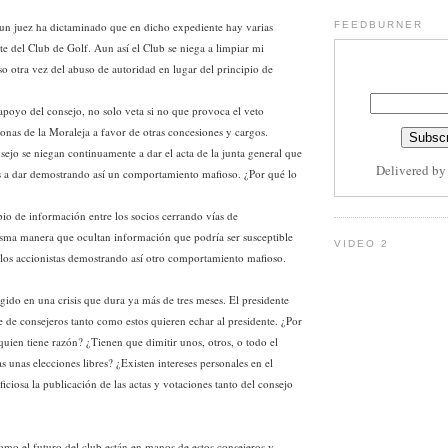
l un juez ha dictaminado que en dicho expediente hay varias
FEEDBURNER
te del Club de Golf. Aun así el Club se niega a limpiar mi
o otra vez del abuso de autoridad en lugar del principio de
 apoyo del consejo, no solo veta si no que provoca el veto
onas de la Moraleja a favor de otras concesiones y cargos.
nsejo se niegan continuamente a dar el acta de la junta general que
Delivered b
s a dar demostrando así un comportamiento mafioso. ¿Por qué lo
bio de información entre los socios cerrando vías de
sma manera que ocultan información que podría ser susceptible
VIDEO 2
e los accionistas demostrando así otro comportamiento mafioso.
gido en una crisis que dura ya más de tres meses. El presidente
e de consejeros tanto como estos quieren echar al presidente. ¿Por
y quien tiene razón? ¿Tienen que dimitir unos, otros, o todo el
 unas elecciones libres? ¿Existen intereses personales en el
iciosa la publicación de las actas y votaciones tanto del consejo
omo el futuro del club están en manos de estos consejeros y