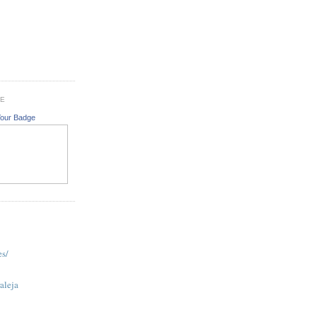
GE
Your Badge
es/
aleja