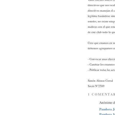
directivos que nos ocu
directivos manejan el 
legitima basándose sim
ustedes, no existe nin
mafioso con el que est
de este club todo lo qu
Creo que estamos en u
debemos agruparnos e
- Convocar unas eleccio
- Cambiar los estatutos
- Publicar todas las ac
Simón Alonso Corral
Socio N°2589
1 COMENTA
Anónimo di
Pandora J
Pandora Je