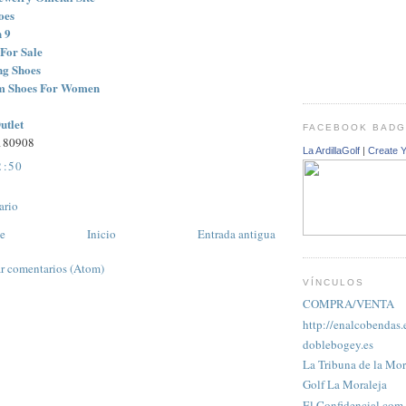
oes
 9
For Sale
ng Shoes
m Shoes For Women
utlet
FACEBOOK BAD
180908
La ArdillaGolf
|
Create 
2:50
ario
te
Inicio
Entrada antigua
r comentarios (Atom)
VÍNCULOS
COMPRA/VENTA
http://enalcobendas.
doblebogey.es
La Tribuna de la Mor
Golf La Moraleja
El Confidencial.com