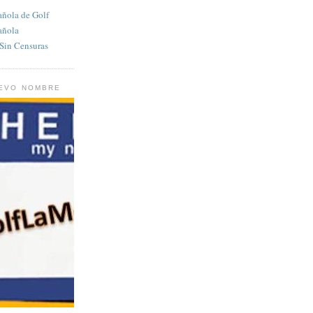
añola de Golf
añola
in Censuras
UEVO NOMBRE