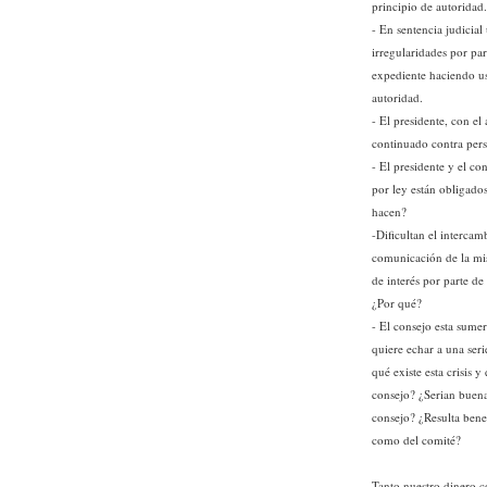
principio de autoridad.
- En sentencia judicia
irregularidades por par
expediente haciendo us
autoridad.
- El presidente, con el
continuado contra pers
- El presidente y el co
por ley están obligado
hacen?
-Dificultan el intercam
comunicación de la mi
de interés por parte d
¿Por qué?
- El consejo esta sumer
quiere echar a una seri
qué existe esta crisis 
consejo? ¿Serian buenas
consejo? ¿Resulta benef
como del comité?
Tanto nuestro dinero c