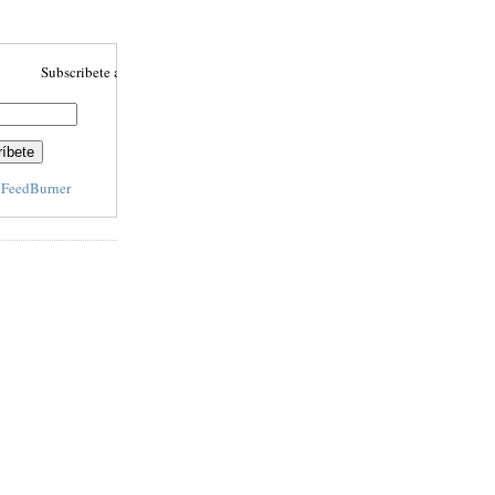
Subscribete aquí para recibir actulizaciones automáticamente
y
FeedBurner