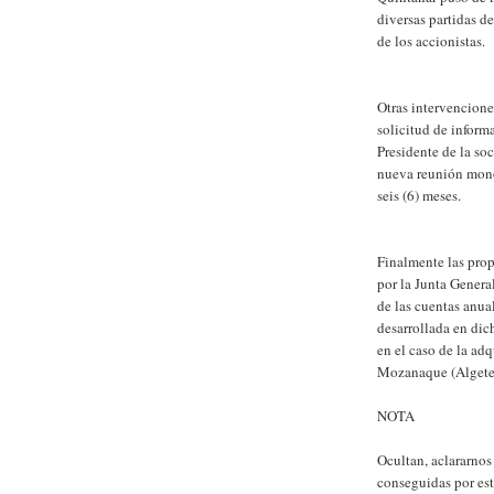
diversas partidas d
de los accionistas.
Otras intervencion
solicitud de inform
Presidente de la so
nueva reunión monog
seis (6) meses.
Finalmente las pro
por la Junta Genera
de las cuentas anua
desarrollada en dic
en el caso de la adq
Mozanaque (Algete) 
NOTA
Ocultan, aclararnos
conseguidas por est