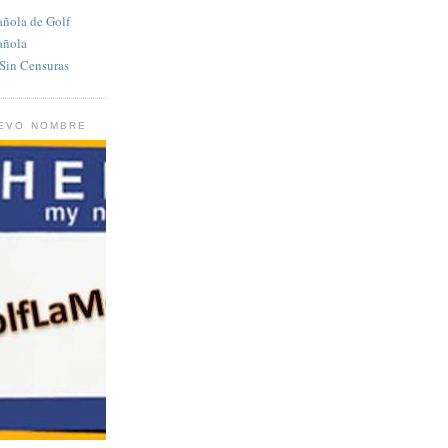
añola de Golf
añola
in Censuras
UEVO NOMBRE