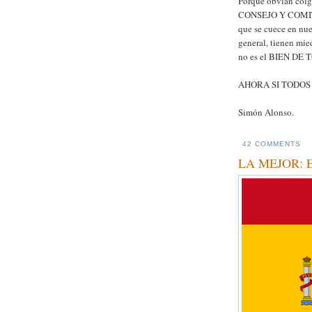
Porque obvian co
CONSEJO Y COMITES
que se cuece en nue
general, tienen mie
no es el BIEN DE 
AHORA SI TODOS
Simón Alonso.
42 COMMENTS
LA MEJOR: E