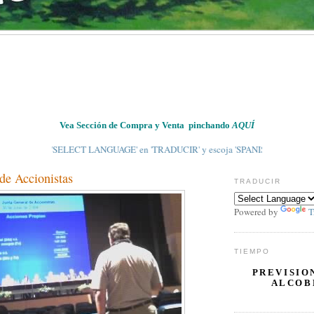
Vea Sección de Compra y Venta pinchando
AQUÍ
inche 'SELECT LANGUAGE' en 'TRADUCIR' y escoja 'SPANISH' en el panel derech
de Accionistas
TRADUCIR
Powered by
T
TIEMPO
PREVISIO
ALCOB