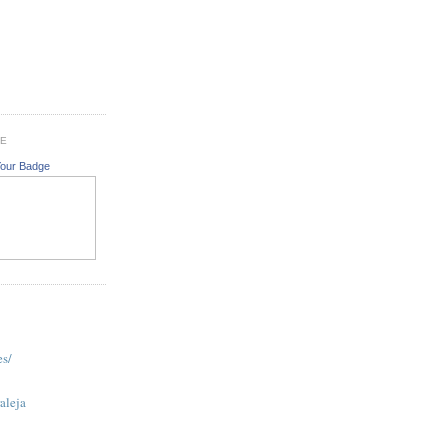
GE
Your Badge
es/
aleja