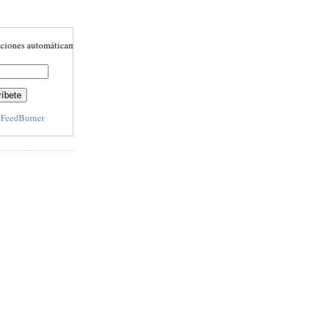
 automáticamente
y
FeedBurner