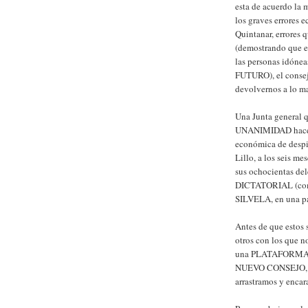
esta de acuerdo la 
los graves errores
Quintanar, errores 
(demostrando que el
las personas idón
FUTURO), el consej
devolvernos a lo ma
Una Junta general 
UNANIMIDAD hace se
económica de despil
Lillo, a los seis 
sus ochocientas del
DICTATORIAL (como
SILVELA, en una 
Antes de que esto
otros con los que n
una PLATAFORMA SO
NUEVO CONSEJO, que
arrastramos y en