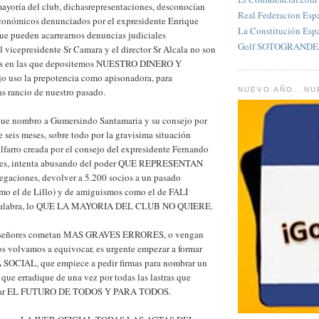
mayoría del club, dichasrepresentaciones, desconocían
Real Federacion Esp
 económicos denunciados por el expresidente Enrique
La Constitución Esp
que pueden acarrearnos denuncias judiciales
Golf SOTOGRANDES
 vicepresidente Sr Camara y el director Sr Alcala no son
eas en las que depositemos NUESTRO DINERO Y
o uso la prepotencia como apisonadora, para
s rancio de nuestro pasado.
NUEVO AÑO...N
que nombro a Gumersindo Santamaria y su consejo por
is meses, sobre todo por la gravisima situación
farro creada por el consejo del expresidente Fernando
meses, intenta abusando del poder QUE REPRESENTAN
egaciones, devolver a 5.200 socios a un pasado
 el de Lillo) y de amiguismos como el de FALI
palabra, lo QUE LA MAYORIA DEL CLUB NO QUIERE.
s señores cometan MAS GRAVES ERRORES, o vengan
os volvamos a equivocar, es urgente empezar a formar
CIAL, que empiece a pedir firmas para nombrar un
 erradique de una vez por todas las lastras que
carar EL FUTURO DE TODOS Y PARA TODOS.