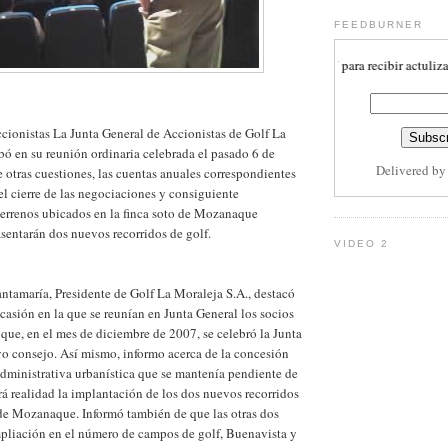
FEEDBURNER
Subscribete aquí para recibir actulizaciones
cionistas La Junta General de Accionistas de Golf La
bó en su reunión ordinaria celebrada el pasado 6 de
Delivered b
e otras cuestiones, las cuentas anuales correspondientes
 el cierre de las negociaciones y consiguiente
terrenos ubicados en la finca soto de Mozanaque
asentarán dos nuevos recorridos de golf.
VIDEO 2
tamaría, Presidente de Golf La Moraleja S.A., destacó
ocasión en la que se reunían en Junta General los socios
 que, en el mes de diciembre de 2007, se celebró la Junta
o consejo. Así mismo, informo acerca de la concesión
administrativa urbanística que se mantenía pendiente de
á realidad la implantación de los dos nuevos recorridos
 de Mozanaque. Informó también de que las otras dos
mpliación en el número de campos de golf, Buenavista y