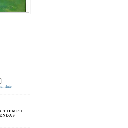
o debajo
ranslate
N TIEMPO
ENDAS