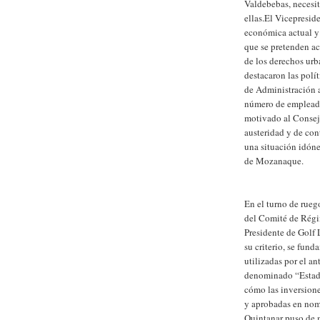
Valdebebas, necesit
ellas.El Vicepresid
económica actual y 
que se pretenden ac
de los derechos urb
destacaron las polí
de Administración a
número de empleados
motivado al Consejo
austeridad y de cont
una situación idónea
de Mozanaque.
En el turno de rueg
del Comité de Régi
Presidente de Golf 
su criterio, se fun
utilizadas por el a
denominado “Estad
cómo las inversione
y aprobadas en nomb
Quintanar puso de m