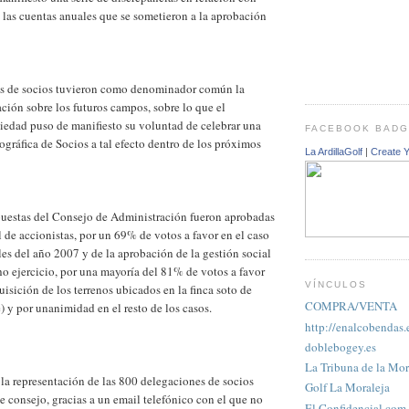
e las cuentas anuales que se sometieron a la aprobación
es de socios tuvieron como denominador común la
ación sobre los futuros campos, sobre lo que el
ciedad puso de manifiesto su voluntad de celebrar una
FACEBOOK BAD
ráfica de Socios a tal efecto dentro de los próximos
La ArdillaGolf
|
Create 
puestas del Consejo de Administración fueron aprobadas
l de accionistas, por un 69% de votos a favor en el caso
les del año 2007 y de la aprobación de la gestión social
ho ejercicio, por una mayoría del 81% de votos a favor
VÍNCULOS
uisición de los terrenos ubicados en la finca soto de
COMPRA/VENTA
y por unanimidad en el resto de los casos.
http://enalcobendas.
doblebogey.es
La Tribuna de la Mor
 la representación de las 800 delegaciones de socios
Golf La Moraleja
e consejo, gracias a un email telefónico con el que no
El Confidencial.com