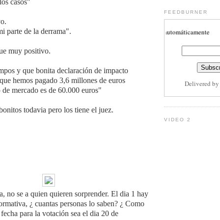
los casos"
FEEDBURNER
o.
mi parte de la derrama".
Subscribete aquí para recibir actulizaciones automáticamente
ue muy positivo.
mpos y que bonita declaración de impacto
 que hemos pagado 3,6 millones de euros
Delivered b
o de mercado es de 60.000 euros"
onitos todavia pero los tiene el juez.
VIDEO 2
, no se a quien quieren sorprender. El dia 1 hay
ormativa, ¿ cuantas personas lo saben? ¿ Como
 fecha para la votación sea el dia 20 de