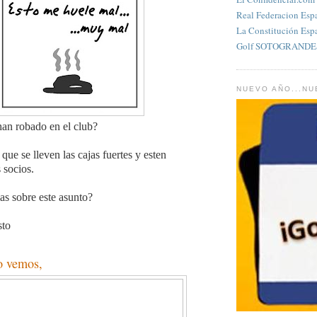
Real Federacion Esp
La Constitución Esp
Golf SOTOGRANDES
NUEVO AÑO...N
an robado en el club?
ue se lleven las cajas fuertes y esten
 socios.
s sobre este asunto?
sto
lo vemos,