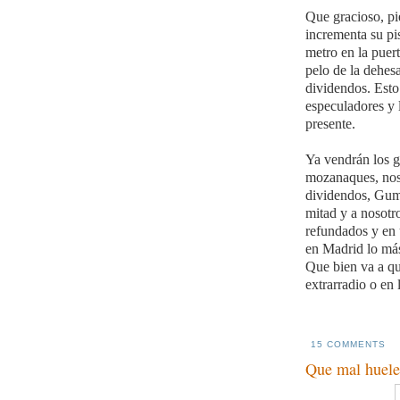
Que gracioso, pi
incrementa su pi
metro en la puert
pelo de la dehes
dividendos. Esto 
especuladores y l
presente.
Ya vendrán los g
mozanaques, nos 
dividendos, Gum
mitad y a nosotr
refundados y en 
en Madrid lo más
Que bien va a que
extrarradio o en
15 COMMENTS
Que mal huele