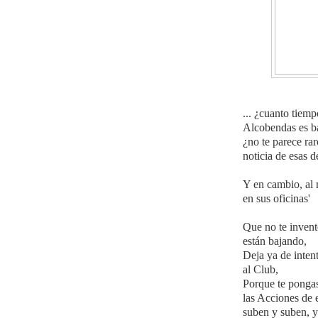
... ¿cuanto tiem
Alcobendas es ba
¿no te parece ra
noticia de esas d
Y en cambio, al m
en sus oficinas'
Que no te invent
están bajando,
Deja ya de intent
al Club,
Porque te ponga
las Acciones de 
suben y suben, y