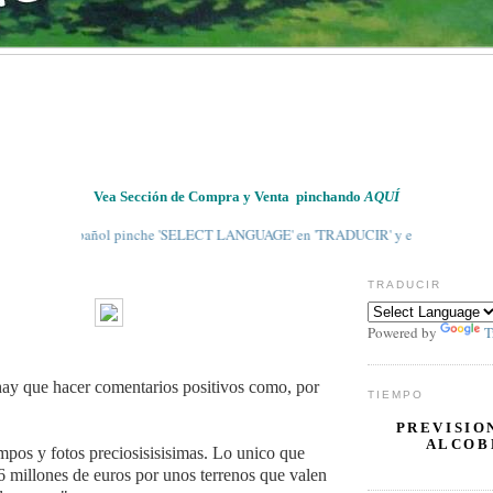
Vea Sección de Compra y Venta pinchando
AQUÍ
 al Español pinche 'SELECT LANGUAGE' en 'TRADUCIR' y escoja 'SPANISH' en el 
TRADUCIR
Powered by
T
 hay que hacer comentarios positivos como, por
TIEMPO
PREVISIO
ALCOB
pos y fotos preciosisisisimas. Lo unico que
millones de euros por unos terrenos que valen