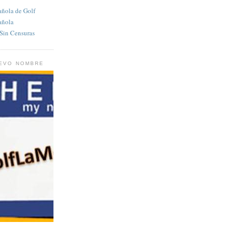
añola de Golf
añola
in Censuras
UEVO NOMBRE