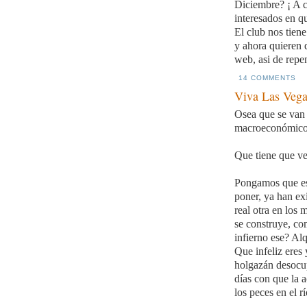
Diciembre? ¡ A c
interesados en qu
El club nos tien
y ahora quieren 
web, asi de repe
14 COMMENTS
Viva Las Vega
Osea que se van
macroeconómico 
Que tiene que ve
Pongamos que est
poner, ya han ex
real otra en los
se construye, co
infierno ese? Al
Que infeliz eres 
holgazán desocup
días con que la 
los peces en el rí