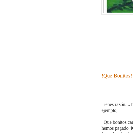
Para cambiar
!Que Bonitos!
Tienes razón....
ejemplo,
"Que bonitos cam
hemos pagado 46 