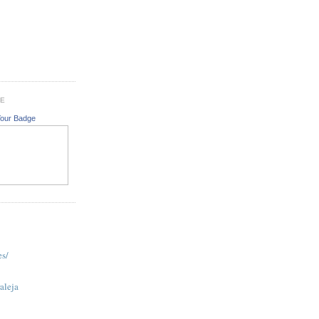
GE
Your Badge
es/
aleja