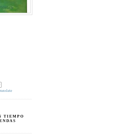
panel derecho debajo
ranslate
N TIEMPO
ENDAS