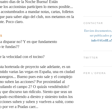
uatro dias de la Noche Buena! Están
e los accionistas participen lo menos posible...
e acostumbrados a mandar notas, cartas, folletos
que para saber algo del club, nos metamos en la
nte. Poco claro.
CONTACTAR
Envíen documentos, 
s
ser publicados 
info@iGolfLa
 a disparar no? Y en que fundamento
te fundas??
r la velocidad con el tocino?
TWITTER
a horterada de proyecto sale adelante, es un
istido varias las vegas en España, una en ciudad
PER L'OPERA
 monegros... Bueno pues esto sale y el complejo
mo suben las acciones? Por proximidad al
quilando el campo 2? O quizás vendiéndolo?
y que discurso tan ridículo. Siento que seas un
ado escribiendo a diestro y siniestro todos los
acciones suben y suben y vuelven a subir, como
o por ver a Pradas caer...