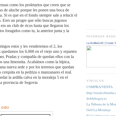
ensas como los proletarios que creen que se
so de aluche porque les ponen una boca de
a. Si es que en el fondo siempre sale a relucir el
a. Eres un progre que sólo buscas jugosos
era un club de ricos hasta que llegaron los
os foragidos como tu, la anterior junta y la
FACEBOOK BAD
La ArdillaGolf
|
Create 
ringos estos y les venderemos el 2, los
quedamos los 6.000 en el viejo uno y reparten
er, Pradas y compañía de quedan ellos con la
os una limosnita. Acabámos como la hípica,
una nueva sede y por los terrenos que quedan
 cerquita en la pedriza o manzanares el real.
dar la ardilla calva en la moraleja 5 en el
VÍNCULOS
 la provincia de Segovia
COMPRA/VENTA
http://enalcobendas.
doblebogey.es
La Tribuna de la Mor
 esto
Golf La Moraleja
El Confidencial.com