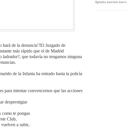
Apunta nuestra nueva
po hará de la denuncia'?El Juzgado de
stante más rápido que el de Madrid
ro ladrador?, que todavía no tengamos ninguna
enuncias.
arido de la Infanta ha entrado hasta la policía
es para intentar convencernos que las acciones
ar desprestigiar
s como te pongas
este Club,
 vuelven a subir..