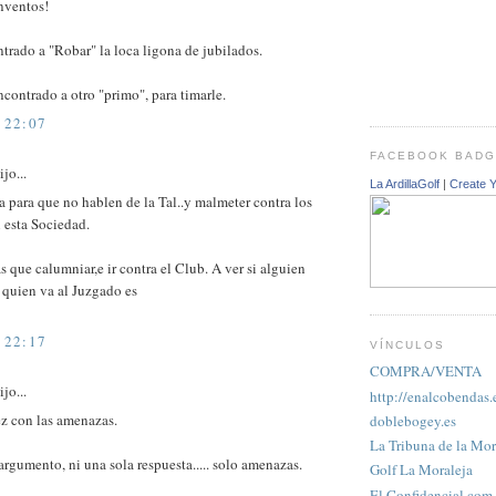
nventos!
trado a "Robar" la loca ligona de jubilados.
contrado a otro "primo", para timarle.
 22:07
FACEBOOK BAD
jo...
La ArdillaGolf
|
Create 
a para que no hablen de la Tal..y malmeter contra los
 esta Sociedad.
 que calumniar,e ir contra el Club. A ver si alguien
 quien va al Juzgado es
 22:17
VÍNCULOS
COMPRA/VENTA
jo...
http://enalcobendas.
z con las amenazas.
doblebogey.es
La Tribuna de la Mor
argumento, ni una sola respuesta..... solo amenazas.
Golf La Moraleja
El Confidencial.com