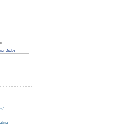
GE
Your Badge
es/
aleja