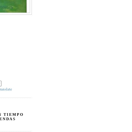
' y escoja 'SPANISH' en el panel derecho debajo
ranslate
N TIEMPO
ENDAS