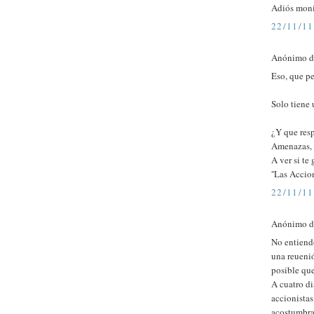
Adiós mon
22/11/11
Anónimo di
Eso, que pe
Solo tiene 
¿Y que res
Amenazas, e
A ver si te 
''Las Accio
22/11/11
Anónimo di
No entiendo
una reueni
posible que
A cuatro di
accionistas
acostumbrad