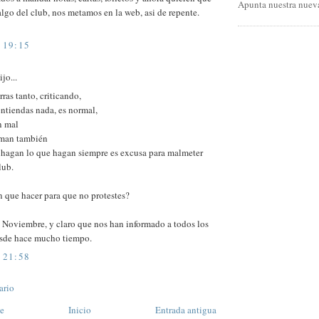
Apunta nuestra nueva
algo del club, nos metamos en la web, asi de repente.
 19:15
jo...
ras tanto, criticando,
ntiendas nada, es normal,
n mal
orman también
hagan lo que hagan siempre es excusa para malmeter
lub.
 que hacer para que no protestes?
 Noviembre, y claro que nos han informado a todos los
esde hace mucho tiempo.
 21:58
ario
te
Inicio
Entrada antigua