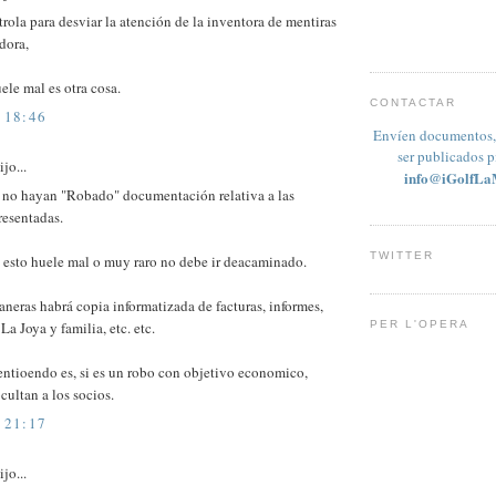
trola para desviar la atención de la inventora de mentiras
dora,
ele mal es otra cosa.
CONTACTAR
 18:46
Envíen documentos, 
ser publicados 
jo...
info@iGolfLa
 no hayan "Robado" documentación relativa a las
resentadas.
TWITTER
 esto huele mal o muy raro no debe ir deacaminado.
neras habrá copia informatizada de facturas, informes,
PER L'OPERA
La Joya y familia, etc. etc.
entioendo es, si es un robo con objetivo economico,
cultan a los socios.
 21:17
jo...