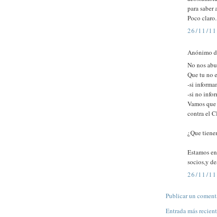
para saber 
Poco claro.
26/11/11
Anónimo di
No nos abur
Que tu no e
-si informa
-si no inf
Vamos que 
contra el C
¿Que tienen
Estamos en
socios,y d
26/11/11
Publicar un coment
Entrada más recien