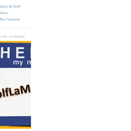
añola de Golf
añola
in Censuras
UEVO NOMBRE