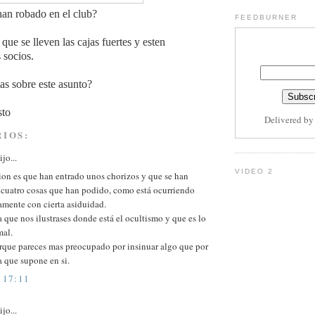
an robado en el club?
FEEDBURNER
ue se lleven las cajas fuertes y esten
Su
 socios.
s sobre este asunto?
sto
Delivered b
IOS:
jo...
VIDEO 2
ion es que han entrado unos chorizos y que se han
 cuatro cosas que han podido, como está ocurriendo
amente con cierta asiduidad.
 que nos ilustrases donde está el ocultismo y que es lo
mal.
rque pareces mas preocupado por insinuar algo que por
a que supone en si.
 17:11
jo...