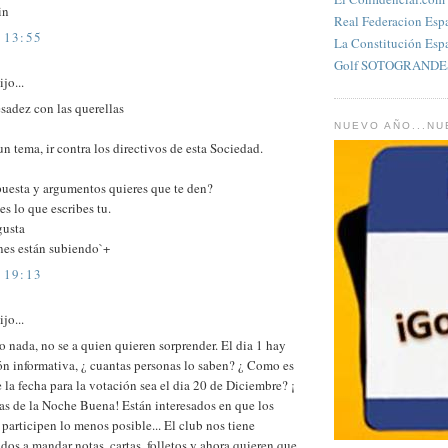
in
Real Federacion Esp
 13:55
La Constitución Esp
Golf SOTOGRANDES
jo...
sadez con las querellas
NUEVO AÑO...N
un tema, ir contra los directivos de esta Sociedad.
puesta y argumentos quieres que te den?
s lo que escribes tu.
gusta
nes están subiendo`+
 19:13
jo...
 nada, no se a quien quieren sorprender. El dia 1 hay
ón informativa, ¿ cuantas personas lo saben? ¿ Como es
 la fecha para la votación sea el dia 20 de Diciembre? ¡
as de la Noche Buena! Están interesados en que los
 participen lo menos posible... El club nos tiene
os a mandar notas, cartas, folletos y ahora quieren que