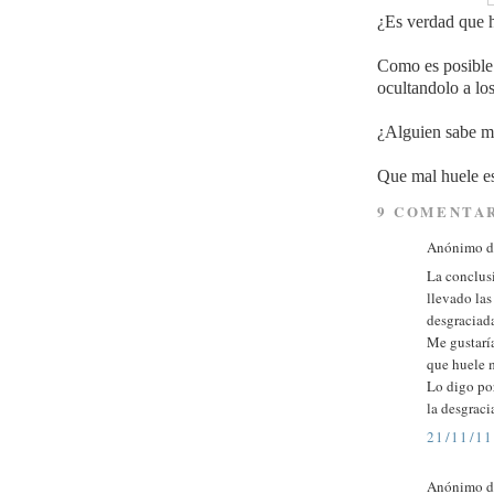
¿Es verdad que h
Como es posible q
ocultandolo a los
¿Alguien sabe ma
Que mal huele e
9 COMENTAR
Anónimo di
La conclus
llevado las
desgraciad
Me gustaría
que huele 
Lo digo po
la desgraci
21/11/11
Anónimo di