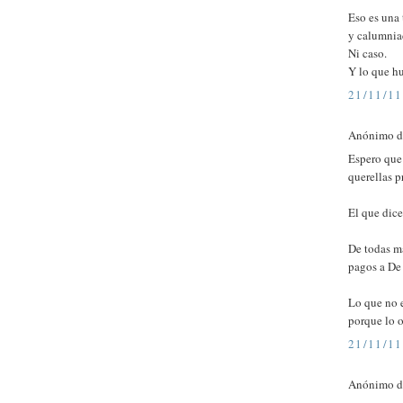
Eso es una 
y calumnia
Ni caso.
Y lo que hu
21/11/11
Anónimo di
Espero que
querellas p
El que dice
De todas ma
pagos a De 
Lo que no 
porque lo o
21/11/11
Anónimo di