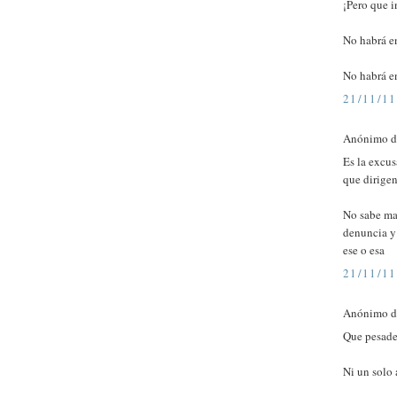
¡Pero que i
No habrá en
No habrá en
21/11/11
Anónimo di
Es la excus
que dirigen
No sabe mas
denuncia y
ese o esa
21/11/11
Anónimo di
Que pesade
Ni un solo 