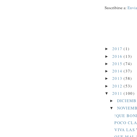
Suscribirse a:
Envia
2017
(1)
►
2016
(13)
►
2015
(74)
►
2014
(37)
►
2013
(58)
►
2012
(53)
►
2011
(100)
▼
DICIEM
►
NOVIEM
▼
!QUE BON
POCO CLA
VIVA LAS
QUE MAL 