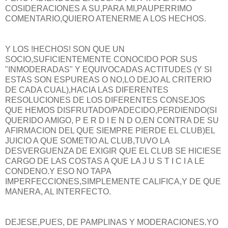
COSIDERACIONES A SU,PARA MI,PAUPERRIMO
COMENTARIO,QUIERO ATENERME A LOS HECHOS.
Y LOS !HECHOS! SON QUE UN
SOCIO,SUFICIENTEMENTE CONOCIDO POR SUS
"INMODERADAS" Y EQUIVOCADAS ACTITUDES (Y SI
ESTAS SON ESPUREAS O NO,LO DEJO AL CRITERIO
DE CADA CUAL),HACIA LAS DIFERENTES
RESOLUCIONES DE LOS DIFERENTES CONSEJOS
QUE HEMOS DISFRUTADO/PADECIDO,PERDIENDO(SI
QUERIDO AMIGO, P E R D I E N D O,EN CONTRA DE SU
AFIRMACION DEL QUE SIEMPRE PIERDE EL CLUB)EL
JUICIO A QUE SOMETIO AL CLUB,TUVO LA
DESVERGUENZA DE EXIGIR QUE EL CLUB SE HICIESE
CARGO DE LAS COSTAS A QUE LA J U S T I C I A LE
CONDENO.Y ESO NO TAPA
IMPERFECCIONES,SIMPLEMENTE CALIFICA,Y DE QUE
MANERA, AL INTERFECTO.
DEJESE,PUES, DE PAMPLINAS Y MODERACIONES.YO