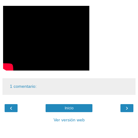
1 comentario:
‹
›
Inicio
Ver versión web