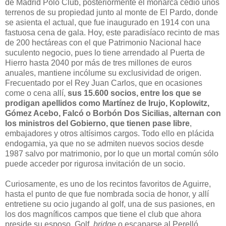
de Madrid Polo Club, posteriormente el monarca cedió unos
terrenos de su propiedad junto al monte de El Pardo, donde
se asienta el actual, que fue inaugurado en 1914 con una
fastuosa cena de gala. Hoy, este paradisíaco recinto de mas
de 200 hectáreas con el que Patrimonio Nacional hace
suculento negocio, pues lo tiene arrendado al Puerta de
Hierro hasta 2040 por más de tres millones de euros
anuales, mantiene incólume su exclusividad de origen.
Frecuentado por el Rey Juan Carlos, que en ocasiones
come o cena allí,
sus 15.600 socios, entre los que se
prodigan apellidos como Martínez de Irujo, Koplowitz,
Gómez Acebo, Falcó o Borbón Dos Sicilias, alternan con
los ministros del Gobierno, que tienen pase libre
,
embajadores y otros altísimos cargos. Todo ello en plácida
endogamia, ya que no se admiten nuevos socios desde
1987 salvo por matrimonio, por lo que un mortal común sólo
puede acceder por rigurosa invitación de un socio.
Curiosamente, es uno de los recintos favoritos de Aguirre,
hasta el punto de que fue nombrada socia de honor, y allí
entretiene su ocio jugando al golf, una de sus pasiones, en
los dos magníficos campos que tiene el club que ahora
preside su esposo. Golf,
bridge
o escaparse al Perelló