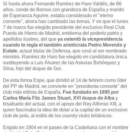
Si hasta ahora Fernando Ramírez de Haro Valdés, de 66
años, conde de Bornos con grandeza de España y marido
de Esperanza Aguirre, estaba considerado el "eterno
consorte", ahora han cambiado las tornas. Y es que el lunes
7 de marzo fue elegido presidente del exclusivo Real Club
Puerta de Hierro de Madrid, emblema del poderío patrio y
apellidos ilustres, del que
ya ostentó la vicepresidencia
cuando lo regía el también aristócrata Pedro Morenés y
Eulate
, actual titular de Defensa, que cesó al ser nombrado
ministro. Ramírez de Haro fue elegido en candidatura única
sustituyendo a Luis Álvarez de las Asturias Bohórquez y
Silva, hijo del duque de Gor.
De esta forma Espe, que dimitió el 14 de febrero como líder
del PP de Madrid, se convierte en "presidenta consorte" del
club más elitista de España.
Fue fundado en 1895 por
Carlos María Fitz James Stuart, XVI duque de Alba
y
bisabuelo del actual, con el apoyo del Rey Alfonso XIII, a
quien fascinaba la idea de dotar a la capital de un exclusivo
club de polo, al estilo de los
country clubs
británicos.
Erigido en 1904 en el paseo de la Castellana con el nombre