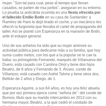
mujer. "Son tal para cual, pese al tiempo que llevan
casados, se parten de risa juntos", aseguran en su entorno.
Lo prueba la anécdota ocurrida en una
fiesta ofrecida por
el fallecido Emilio Botín
en su casa de Santander: a
Ramírez de Haro le dejó tirado el coche, y un mecánico les
ofreció la furgoneta que llevaba el cartel de propaganda del
taller. Así se plantó con Esperanza en la mansión de Botín,
ante el estupor general.
Uno de sus anhelos ha sido que su mujer aminore su
actividad pública para dedicarse más a su familia, que hoy
suma cuatro nietos, con los que a la popular se le cae la
baba: su primogénito Fernando, marqués de Villanueva del
Duero, está casado con Carolina Oriol y tiene dos hijos
Beatriz, de 6 años y Fernando de 3. Álvaro, conde de
Villariezo, está casado con Astrid Tahms y tiene otros dos,
Beltrán de 2 años y Diego, de 1.
Esperanza Aguirre, a sus 64 años, es hoy una feliz abuela
que por vez primera ejerce como "señora de": del conde de
Bornos, título que su marido intercambio en 2013 con su
hermana mayor, Beatriz, a la que cedió el condado de