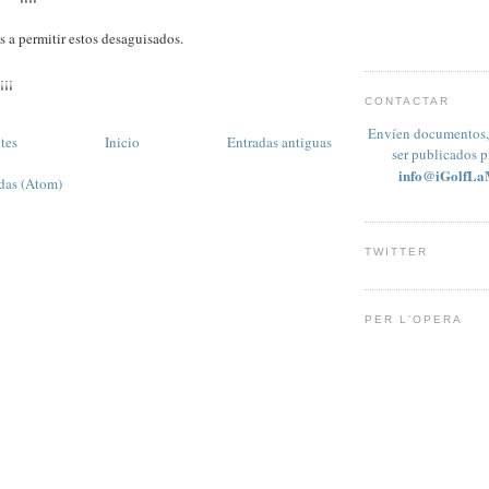
 a permitir estos desaguisados.
¡¡
CONTACTAR
Envíen documentos, 
tes
Inicio
Entradas antiguas
ser publicados 
info@iGolfLa
das (Atom)
TWITTER
PER L'OPERA