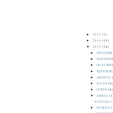
2017
(1)
►
2016
(13)
►
2015
(74)
▼
DICIEM
►
NOVIEM
►
OCTUBR
►
SEPTIE
►
AGOSTO
►
JULIO
(4)
►
JUNIO
(6
►
ABRIL
(1
▼
NUEVOS C
MARZO
(
►