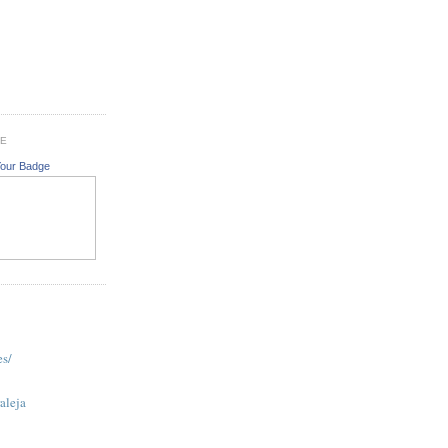
GE
Your Badge
es/
aleja