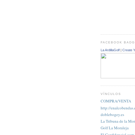
FACEBOOK BAD
La ArdillaGolf
|
Create 
VÍNCULOS
COMPRA/VENTA
http://enalcobendas.
doblebogey.es
La Tribuna de la Mor
Golf La Moraleja
El Confidencial.com