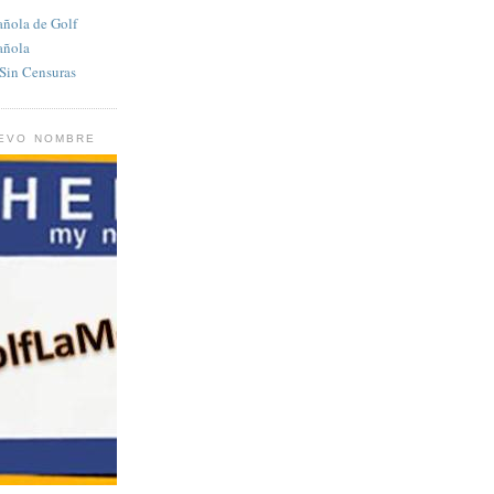
añola de Golf
añola
in Censuras
UEVO NOMBRE