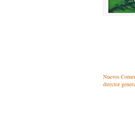
Para cambi
Nuevos Coment
director gener