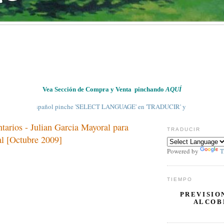
Vea Sección de Compra y Venta pinchando
AQUÍ
ar al Español pinche 'SELECT LANGUAGE' en 'TRADUCIR' y escoja 'SPANISH' en e
arios - Julian Garcia Mayoral para
TRADUCIR
al [Octubre 2009]
Powered by
T
TIEMPO
PREVISIO
ALCOB