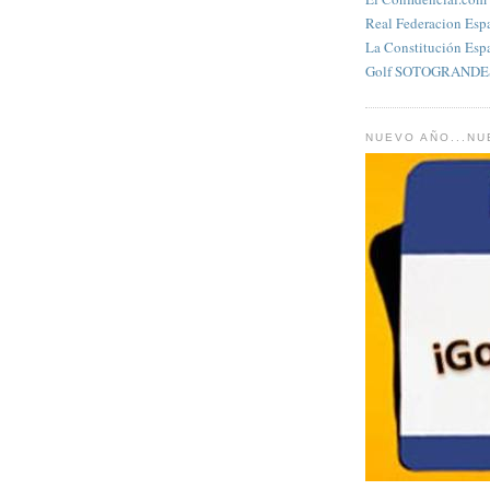
Real Federacion Esp
La Constitución Esp
Golf SOTOGRANDES
NUEVO AÑO...N