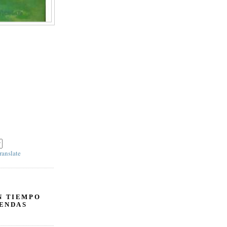
l panel derecho debajo
ranslate
N TIEMPO
ENDAS