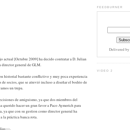
FEEDBURNER
Delivered b
jo actual [Octubre 2009] ha decido contratar a D. Julian
a director general de GLM.
VIDEO 2
on historial bastante conflictivo y muy poca experiencia
 de socios, que se atrevió incluso a diseñar el bodrio de
mos un trepa.
ecisiones de amiguismo, ya que dos miembros del
ha querido hacer un gran favor a Paco Aymerich para
a, ya que con su gestion como director general ha
a la práctica banca rota.
ías¡¡¡¡.