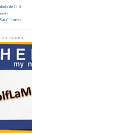
añola de Golf
añola
in Censuras
UEVO NOMBRE