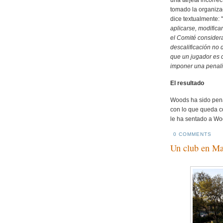
tomado la organiza
dice textualmente: "
aplicarse, modifica
el Comité considera 
descalificación no
que un jugador es c
imponer una penali
El resultado
Woods ha sido pena
con lo que queda co
le ha sentado a Wo
0 COMMENTS
Un club en Ma