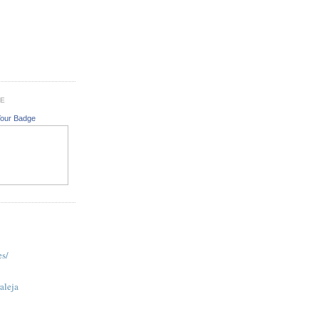
GE
Your Badge
es/
aleja