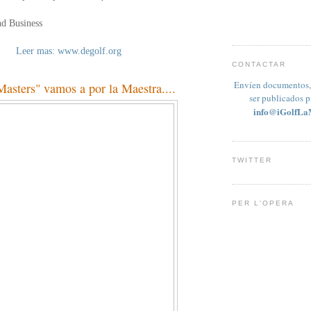
nd Business
Leer mas: www.degolf.org
CONTACTAR
Envíen documentos, 
asters" vamos a por la Maestra....
ser publicados 
info@iGolfLa
TWITTER
PER L'OPERA