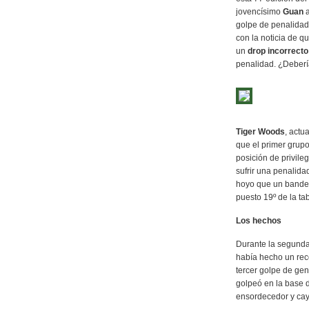
jovencísimo
Guan
a
golpe de penalidad
con la noticia de q
un
drop incorrecto
penalidad. ¿Deberí
Tiger Woods
, actu
que el primer grup
posición de privile
sufrir una penalidad
hoyo que un bandera
puesto 19º de la tab
Los hechos
Durante la segunda
había hecho un reco
tercer golpe de gen
golpeó en la base d
ensordecedor y cay