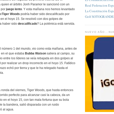
 quien el árbitro Jonh Paramor le sancionó con un
Real Federacion Esp
 por
juego lento
. Y esta mañana nos hemos levantado
La Constitución Esp
ue
Tiger Woods
podría haber sido descalificado por
Golf SOTOGRANDES
en el hoyo 15. Se resolvió con dos golpes de
a haber sido
descalificado
? La polémica está servida.
NUEVO AÑO...N
al número 1 del mundo, vio como esta mañana, antes de
o en el que estaba
Bubba Watson
saliera al campo, su
gio entre los líderes se veía rebajada en dos golpes al
 por realizar un drop incorrecto en el hoyo 15. Fatídico
zo echó por tierra y que le ha relegado hasta el
la.
 ronda del viernes, Tiger Woods, que hasta entonces
rrido perfecto para alcanzar casi la cabeza, da un
io en el hoyo 15, con tan mala fortuna que su bola
e la bandera, salió disparada con un ruido
ó al agua.