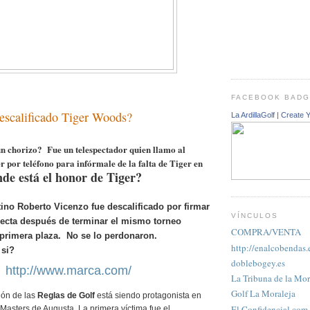
FACEBOOK BAD
descalificado Tiger Woods?
La ArdillaGolf
|
Create 
n chorizo
? Fue un telespectador quien llamo al
r por teléfono para infórmale de la falta de Tiger en
de está el honor de Tiger?
tino Roberto Vicenzo fue descalificado por firmar
VÍNCULOS
rrecta después de terminar el mismo torneo
COMPRA/VENTA
primera plaza. No se lo perdonaron.
http://enalcobendas.
 si
?
doblebogey.es
http://www.marca.com/
La Tribuna de la Mor
Golf La Moraleja
ión de las
Reglas de Golf
está siendo protagonista en
El Confidencial.com
 Masters de Augusta. La primera víctima fue el