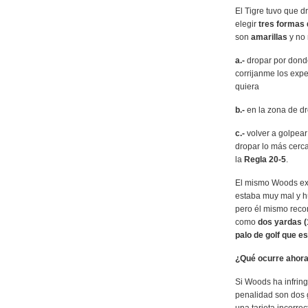
El Tigre tuvo que d
elegir
tres formas 
son
amarillas
y no 
a.-
dropar por donde
corrijanme los expe
quiera
b.-
en la zona de d
c.-
volver a golpear 
dropar lo más cerc
la
Regla 20-5
.
El mismo Woods exp
estaba muy mal y h
pero él mismo reco
como
dos yardas (
palo de golf que es 
¿Qué ocurre ahor
Si Woods ha infring
penalidad son dos g
una tarjeta incorre