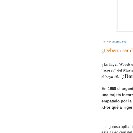
2 COMMENTS
¿Debería ser 
¿Es Tiger Woods u
“scorer” del Maste
¿Don
el hoyo 15.
En 1969 el argen
una tarjeta inco
empatado por la 
¿Por qué a Tiger
La rigurosa aplicac
esta 77 edición del