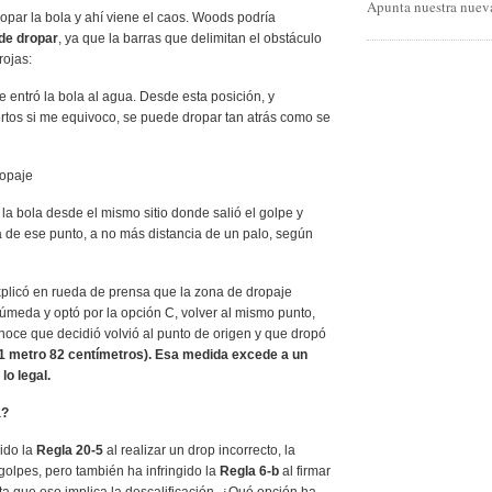
Apunta nuestra nueva
ropar la bola y ahí viene el caos. Woods podría
de dropar
, ya que la barras que delimitan el obstáculo
rojas:
 entró la bola al agua. Desde esta posición, y
rtos si me equivoco, se puede dropar tan atrás como se
ropaje
la bola desde el mismo sitio donde salió el golpe y
a de ese punto, a no más distancia de un palo, según
licó en rueda de prensa que la zona de dropaje
úmeda y optó por la opción C, volver al mismo punto,
noce que decidió volvió al punto de origen y que dropó
1 metro 82 centímetros). Esa medida excede a un
lo legal.
a?
ido la
Regla 20-5
al realizar un drop incorrecto, la
olpes, pero también ha infringido la
Regla 6-b
al firmar
cta que eso implica la descalificación. ¿Qué opción ha