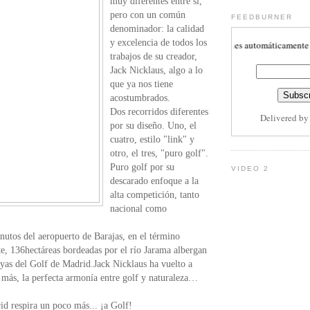
muy diferentes entre sí,
pero con un común
FEEDBURNER
denominador: la calidad
y excelencia de todos los
Subscribete aquí para recibir actulizaciones automáticamente
trabajos de su creador,
Jack Nicklaus, algo a lo
que ya nos tiene
acostumbrados.
Dos recorridos diferentes
Delivered b
por su diseño. Uno, el
cuatro, estilo "link" y
otro, el tres, "puro golf".
Puro golf por su
VIDEO 2
descarado enfoque a la
alta competición, tanto
nacional como
nutos del aeropuerto de Barajas, en el término
e, 136hectáreas bordeadas por el río Jarama albergan
oyas del Golf de Madrid.Jack Nicklaus ha vuelto a
 más, la perfecta armonía entre golf y naturaleza…
d respira un poco más... ¡a Golf!