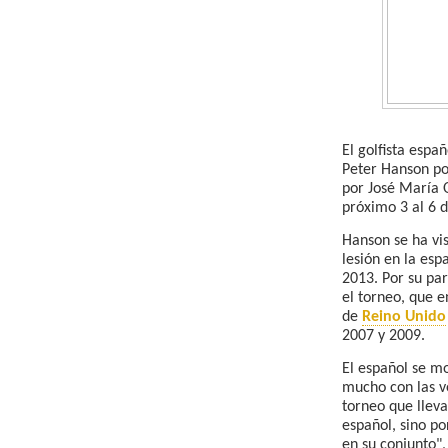
El golfista esp
Peter Hanson por
por José María O
próximo 3 al 6 d
Hanson se ha vis
lesión en la esp
2013. Por su par
el torneo, que 
de
Reino Unido
2007 y 2009.
El español se mo
mucho con las v
torneo que lleva
español, sino po
en su conjunto"