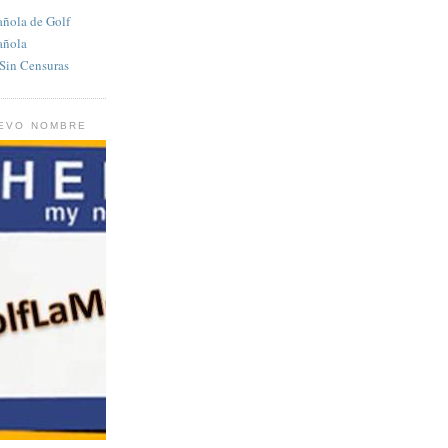
añola de Golf
añola
in Censuras
UEVO NOMBRE