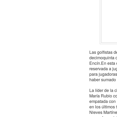
Las golfistas 
decimoquinta c
Encín.En esta 
reservada a jug
para jugadoras
haber sumado e
La líder de la 
María Rubio co
empatada con N
en los últimos 
Nieves Martíne