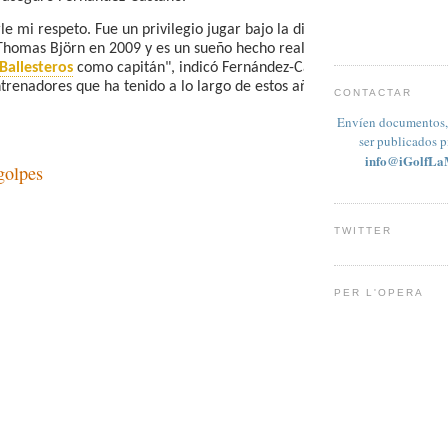
e mi respeto. Fue un privilegio jugar bajo la dirección de
Thomas Björn en 2009 y es un sueño hecho realidad jugar
Ballesteros
como capitán", indicó Fernández-Castaño en
ntrenadores que ha tenido a lo largo de estos años en este
CONTACTAR
Envíen documentos, 
ser publicados 
info@iGolfLa
golpes
TWITTER
PER L'OPERA