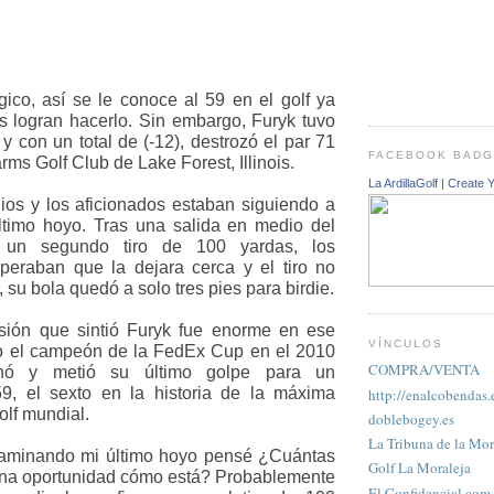
ico, así se le conoce al 59 en el golf ya
 logran hacerlo. Sin embargo, Furyk tuvo
y con un total de (-12), destrozó el par 71
FACEBOOK BAD
ms Golf Club de Lake Forest, Illinois.
La ArdillaGolf
|
Create 
ios y los aficionados estaban siguiendo a
ltimo hoyo. Tras una salida en medio del
a un segundo tiro de 100 yardas, los
speraban que la dejara cerca y el tiro no
 su bola quedó a solo tres pies para birdie.
esión que sintió Furyk fue enorme en ese
VÍNCULOS
ero el campeón de la FedEx Cup en el 2010
COMPRA/VENTA
nó y metió su último golpe para un
59, el sexto en la historia de la máxima
http://enalcobendas.
olf mundial.
doblebogey.es
La Tribuna de la Mor
aminando mi último hoyo pensé ¿Cuántas
Golf La Moraleja
una oportunidad cómo está? Probablemente
El Confidencial.com