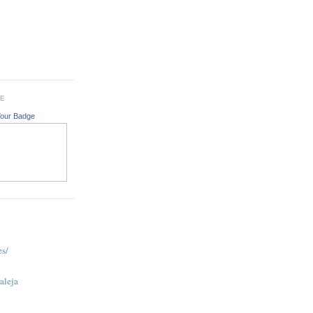
GE
Your Badge
es/
aleja