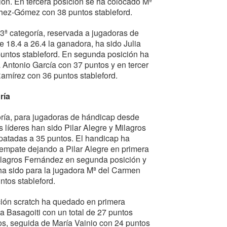
ón. En tercera posición se ha colocado Mª
ez-Gómez con 38 puntos stableford.
 3ª categoría, reservada a jugadoras de
 18.4 a 26.4 la ganadora, ha sido Julia
puntos stableford. En segunda posición ha
Antonio García con 37 puntos y en tercer
Ramírez con 36 puntos stableford.
ría
oría, para jugadoras de hándicap desde
as líderes han sido Pilar Alegre y Milagros
atadas a 35 puntos. El handicap ha
sempate dejando a Pilar Alegre en primera
ilagros Fernández en segunda posición y
r ha sido para la jugadora Mª del Carmen
ntos stableford.
ación scratch ha quedado en primera
ia Basagoiti con un total de 27 puntos
tos, seguida de María Vainio con 24 puntos