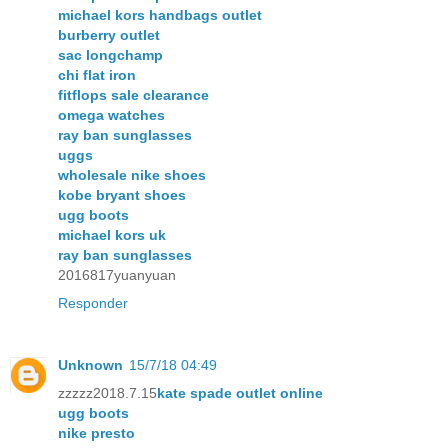
michael kors handbags outlet
burberry outlet
sac longchamp
chi flat iron
fitflops sale clearance
omega watches
ray ban sunglasses
uggs
wholesale nike shoes
kobe bryant shoes
ugg boots
michael kors uk
ray ban sunglasses
2016817yuanyuan
Responder
Unknown
15/7/18 04:49
zzzzz2018.7.15
kate spade outlet online
ugg boots
nike presto