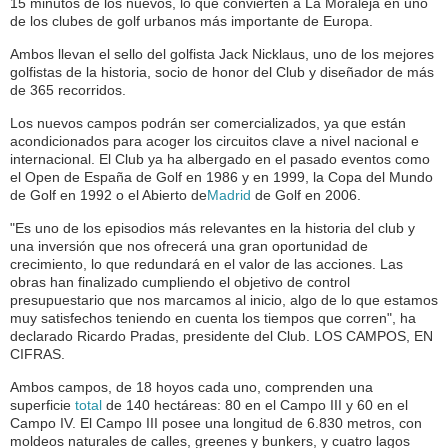
15 minutos de los nuevos, lo que convierten a La Moraleja en uno
de los clubes de golf urbanos más importante de Europa.
Ambos llevan el sello del golfista Jack Nicklaus, uno de los mejores
golfistas de la historia, socio de honor del Club y diseñador de más
de 365 recorridos.
Los nuevos campos podrán ser comercializados, ya que están
acondicionados para acoger los circuitos clave a nivel nacional e
internacional. El Club ya ha albergado en el pasado eventos como
el Open de España de Golf en 1986 y en 1999, la Copa del Mundo
de Golf en 1992 o el Abierto de
Madrid
de Golf en 2006.
"Es uno de los episodios más relevantes en la historia del club y
una inversión que nos ofrecerá una gran oportunidad de
crecimiento, lo que redundará en el valor de las acciones. Las
obras han finalizado cumpliendo el objetivo de control
presupuestario que nos marcamos al inicio, algo de lo que estamos
muy satisfechos teniendo en cuenta los tiempos que corren", ha
declarado Ricardo Pradas, presidente del Club. LOS CAMPOS, EN
CIFRAS.
Ambos campos, de 18 hoyos cada uno, comprenden una
superficie
total
de 140 hectáreas: 80 en el Campo III y 60 en el
Campo IV. El Campo III posee una longitud de 6.830 metros, con
moldeos naturales de calles, greenes y bunkers, y cuatro lagos