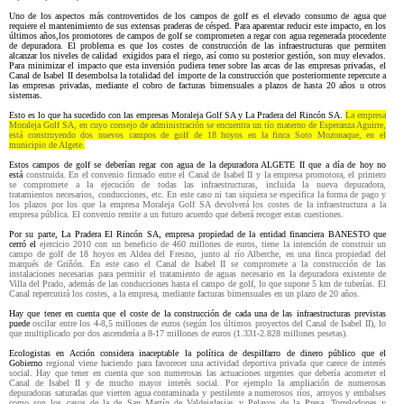
Uno de los aspectos más controvertidos de los campos de golf es el elevado consumo de agua que
requiere el mantenimiento de sus extensas praderas de césped. Para aparentar reducir este impacto, en los
últimos años,los promotores de campos de golf se comprometen a regar con agua regenerada procedente
de depuradora. El problema es que los costes de construcción de las infraestructuras que permiten
alcanzar los niveles de calidad exigidos para el riego, así como su posterior gestión, son muy elevados.
Para minimizar el impacto que esta inversión pudiera tener sobre las arcas de las empresas privadas, el
Canal de Isabel II desembolsa la totalidad del importe de la construcción que posteriormente repercute a
las empresas privadas, mediante el cobro de facturas bimensuales a plazos de hasta 20 años u otros
sistemas.
Esto es lo que ha sucedido con las empresas Moraleja Golf SA y La Pradera del Rincón SA.
La empresa
Moraleja Golf SA, en cuyo consejo de administración se encuentra un tío materno de Esperanza Aguirre,
está construyendo dos nuevos campos de golf de 18 hoyos en la finca Soto Mozonaque, en el
municipio de Algete.
Estos campos de golf se deberían regar con agua de la depuradora ALGETE II que a día de hoy no
está
construida. En el convenio firmado entre el Canal de Isabel II y la empresa promotora, el primero
se compromete a la ejecución de todas las infraestructuras, incluida la nueva depuradora,
tratamientos necesarios, conducciones, etc. En este caso ni tan siquiera se especifica la forma de pago y
los plazos por los
que la empresa Moraleja Golf SA devolverá los costes de la infraestructura a la
empresa pública. El convenio
remite a un futuro acuerdo que deberá recoger estas cuestiones.
Por su parte, La Pradera El Rincón SA, empresa propiedad de la entidad financiera BANESTO que
cerró el
ejercicio 2010 con un beneficio de 460 millones de euros, tiene la intención de construir un
campo de golf de
18 hoyos en Aldea del Fresno, junto al río Alberche, en una finca propiedad del
marqués de Griñón. En este
caso el Canal de Isabel II se compromete a la construcción de las
instalaciones necesarias para permitir el
tratamiento de aguas necesario en la depuradora existente de
Villa del Prado, además de las conducciones
hasta el campo de golf, lo que supone 5 km de tuberías. El
Canal repercutirá los costes, a la empresa, mediante facturas bimensuales en un plazo de 20 años.
Hay que tener en cuenta que el coste de la construcción de cada una de las infraestructuras previstas
puede
oscilar entre los 4-8,5 millones de euros (según los últimos proyectos del Canal de Isabel II), lo
que multiplicado por dos ascendería a 8-17 millones de euros (1.331-2.828 millones pesetas).
Ecologistas en Acción considera inaceptable la política de despilfarro de dinero público que el
Gobierno
regional viene haciendo para favorecer una actividad deportiva privada que carece de interés
social. Hay que
tener en cuenta que son numerosas las actuaciones urgentes que debería acometer el
Canal de Isabel II y de
mucho mayor interés social. Por ejemplo la ampliación de numerosas
depuradoras saturadas que vierten agua
contaminada y pestilente a numerosos ríos, arroyos y embalses
como son los casos de la de San Martín de
Valdeiglesias y Pelayos de la Presa, Torrelodones y