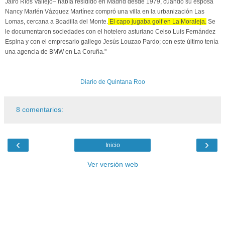
Jairo Ríos Vallejo– había residido en Madrid desde 1979, cuando su esposa
Nancy Marlén Vázquez Martínez compró una villa en la urbanización Las
Lomas, cercana a Boadilla del Monte.
El capo jugaba golf en La Moraleja.
Se
le documentaron sociedades con el hotelero asturiano Celso Luis Fernández
Espina y con el empresario gallego Jesús Louzao Pardo; con este último tenía
una agencia de BMW en La Coruña."
Diario de Quintana Roo
8 comentarios:
‹
›
Inicio
Ver versión web