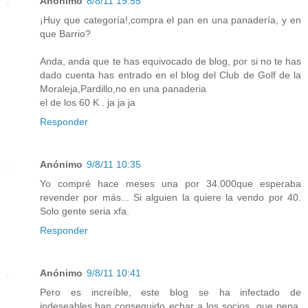
Anónimo
8/8/11 19:55
¡Huy que categoría!,compra el pan en una panadería, y en
que Barrio?
Anda, anda que te has equivocado de blog, por si no te has
dado cuenta has entrado en el blog del Club de Golf de la
Moraleja,Pardillo,no en una panaderia
el de los 60 K . ja ja ja
Responder
Anónimo
9/8/11 10:35
Yo compré hace meses una por 34.000que esperaba
revender por más... Si alguien la quiere la vendo por 40.
Solo gente seria xfa.
Responder
Anónimo
9/8/11 10:41
Pero es increíble, este blog se ha infectado de
indeseables,han conseguido echar a los socios, que pena,