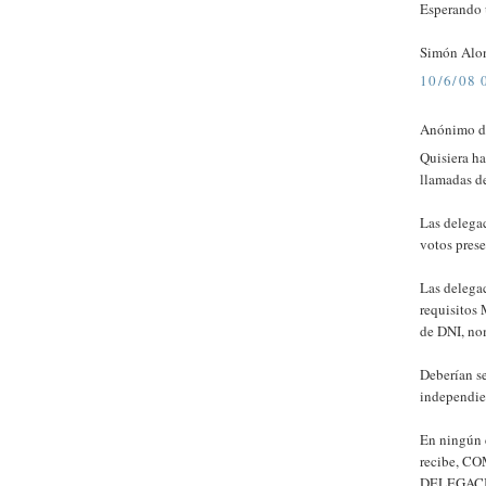
Esperando 
Simón Alo
10/6/08 
Anónimo di
Quisiera ha
llamadas de
Las delega
votos prese
Las delegac
requisito
de DNI, nom
Deberían se
independien
En ningún c
recibe, 
DELEGACI