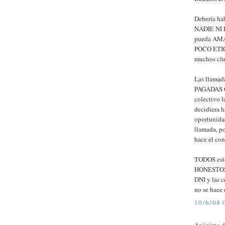
Debería ha
NADIE NI
pueda AMA
POCO ETIC
muchos clu
Las llama
PAGADAS C
colectivo l
decidiera h
oportunidad
llamada, po
hace el con
TODOS estos
HONESTOS 
DNI y las c
no se hace 
10/6/08 
Anónimo di