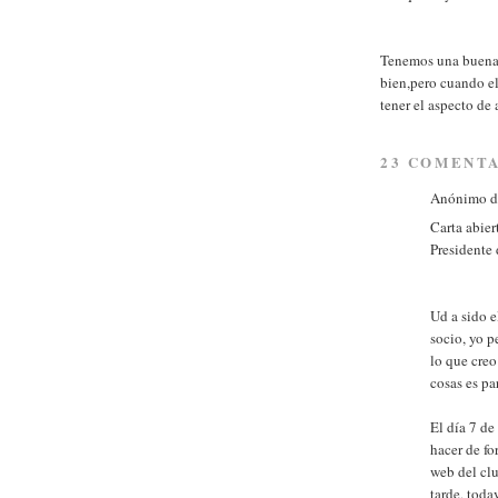
Tenemos una buena 
bien,pero cuando el
tener el aspecto de
23 COMENTA
Anónimo di
Carta abier
Presidente
Ud a sido 
socio, yo p
lo que creo
cosas es pa
El día 7 de
hacer de fo
web del clu
tarde, toda