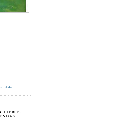
 y escoja 'SPANISH' en el panel derecho debajo
ranslate
N TIEMPO
ENDAS