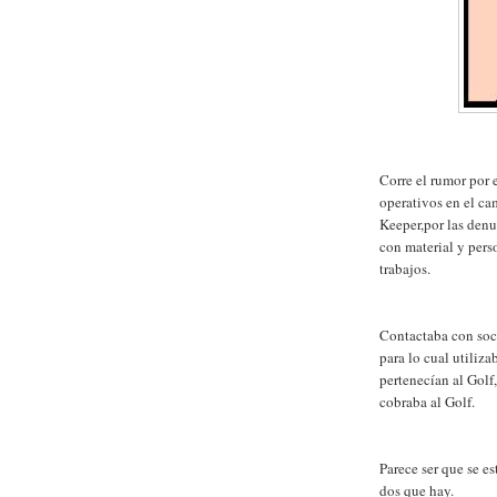
Corre el rumor por 
operativos en el ca
Keeper,por las denu
con material y perso
trabajos.
Contactaba con soci
para lo cual utiliz
pertenecían al Golf,
cobraba al Golf.
Parece ser que se e
dos que hay.