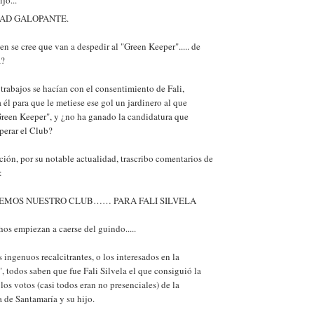
AD GALOPANTE.
en se cree que van a despedir al "Green Keeper"..... de
a?
trabajos se hacían con el consentimiento de Fali,
él para que le metiese ese gol un jardinero al que
Green Keeper", y ¿no ha ganado la candidatura que
perar el Club?
ión, por su notable actualidad, trascribo comentarios de
:
EMOS NUESTRO CLUB…… PARA FALI SILVELA
s empiezan a caerse del guindo.....
 ingenuos recalcitrantes, o los interesados en la
, todos saben que fue Fali Silvela el que consiguió la
los votos (casi todos eran no presenciales) de la
 de Santamaría y su hijo.