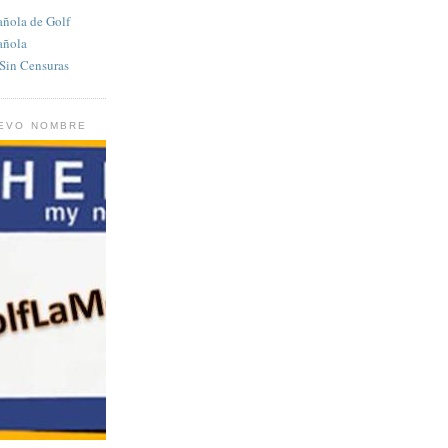
añola de Golf
añola
in Censuras
UEVO NOMBRE