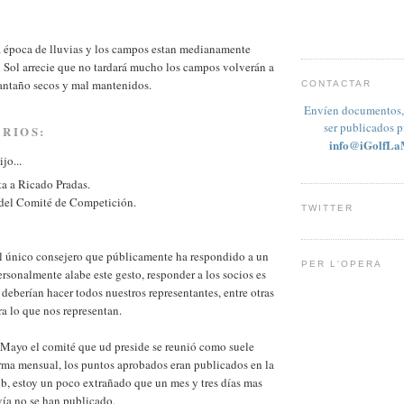
época de lluvias y los campos estan medianamente
 Sol arrecie que no tardará mucho los campos volverán a
 antaño secos y mal mantenidos.
CONTACTAR
Envíen documentos, 
ser publicados 
RIOS:
info@iGolfLa
jo...
ta a Ricado Pradas.
 del Comité de Competición.
TWITTER
el único consejero que públicamente ha respondido a un
PER L'OPERA
ersonalmente alabe este gesto, responder a los socios es
 deberían hacer todos nuestros representantes, entre otras
ra lo que nos representan.
 Mayo el comité que ud preside se reunió como suele
rma mensual, los puntos aprobados eran publicados en la
b, estoy un poco extrañado que un mes y tres días mas
vía no se han publicado.