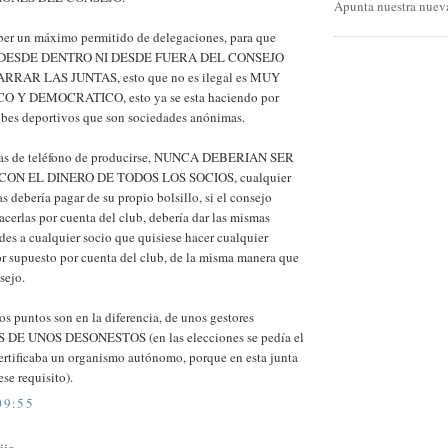
Apunta nuestra nueva
ber un máximo permitido de delegaciones, para que
 DESDE DENTRO NI DESDE FUERA DEL CONSEJO
RRAR LAS JUNTAS, esto que no es ilegal es MUY
O Y DEMOCRATICO, esto ya se esta haciendo por
bes deportivos que son sociedades anónimas.
das de teléfono de producirse, NUNCA DEBERIAN SER
ON EL DINERO DE TODOS LOS SOCIOS, cualquier
as debería pagar de su propio bolsillo, si el consejo
acerlas por cuenta del club, debería dar las mismas
es a cualquier socio que quisiese hacer cualquier
r supuesto por cuenta del club, de la misma manera que
sejo.
 puntos son en la diferencia, de unos gestores
DE UNOS DESONESTOS (en las elecciones se pedía el
ertificaba un organismo autónomo, porque en esta junta
ese requisito).
09:55
jo...