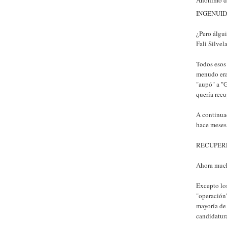
INGENUID
¿Pero álgui
Fali Silvel
Todos esos 
menudo era 
"aupó" a "
quería recu
A continuac
hace meses
RECUPER
Ahora mucho
Excepto los
"operación"
mayoría de 
candidatura