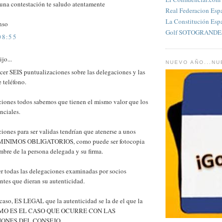
una contestación te saludo atentamente
Real Federacion Esp
La Constitución Esp
nso
Golf SOTOGRANDES
08:55
jo...
NUEVO AÑO...N
cer SEIS puntualizaciones sobre las delegaciones y las
 teléfono.
ciones todos sabemos que tienen el mismo valor que los
nciales.
iones para ser validas tendrían que atenerse a unos
s MINIMOS OBLIGATORIOS, como puede ser fotocopia
bre de la persona delegada y su firma.
r todas las delegaciones examinadas por socios
tes que dieran su autenticidad.
aso, ES LEGAL que la autenticidad se la de el que la
COMO ES EL CASO QUE OCURRE CON LAS
ONES DEL CONSEJO.