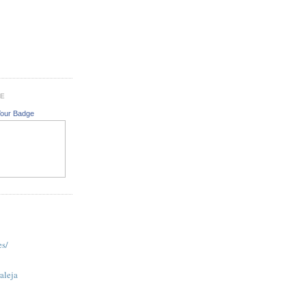
GE
Your Badge
es/
aleja