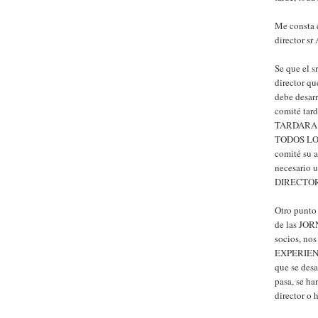
Me consta 
director sr 
Se que el s
director qu
debe desarr
comité tar
TARDARA pa
TODOS LOS
comité su a
necesario 
DIRECTOR
Otro punto
de las JO
socios, no
EXPERIENC
que se des
pasa, se ha
director o 