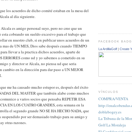
que los acuerdos de dicho comité estaban en la mesa del
Alcala al día siguiente.
r Alcala es amigo personal suyo, pero no cree que un
e esta cobrando un sueldo excesivo para el trabajo que
ollar en nuestro club, si en publicar unos acuerdos de un
FACEBOOK BAD
da mas de UN MES, Dios sabe después cuando TIEMPO
La ArdillaGolf
|
Create 
ra llevar a la practica dichos acuerdos, aparte de
 ERRORES como ud y yo sabemos a cometido en su
migo y director sr Alcala, no piensa ud que seria
un cambio en la dirección para dar paso a UN MEJOR
.
 que me ha causado mucho estupor es, después del éxito
VÍNCULOS
RNADAS DEL MASTER que también alabe como muchos
COMPRA/VENTA
s comunico a varios socios que pensaba REPETIR ESA
IA EN LOS CUATRO GRANDES, esta semana en la
http://enalcobendas.
arrolla el segundo grande NO SE HA HECHO NADA, que
doblebogey.es
n suspendido por ser demasiado trabajo para su amigo y
La Tribuna de la Mor
hay otras razones.
Golf La Moraleja
El Confidencial.com