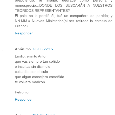
prepotencia, le insulte, degrade como persona y
menosprecie.¿DONDE LOS BUSCARÁN A NUESTROS
TEÓRICOS REPRESENTANTES?
El palo no lo perdió él, fué un compañero de partido; y
NN.MM.= Nuevos Ministerios(al ser retirada la estatua de
Franco).
Responder
Anónimo
7/5/06 22:15
Emilio, emilito Anton
que vas siempre tan ceñido
e insultas sin disimulo
cuidadito con el culo
que algun consejero estreñido
te volverá maricón
Petronio
Responder