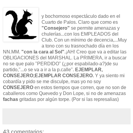
y bochornoso espectáculo dado en el
Cuarto de Palos. Claro que como es
"Consejero"
se permite amenazas y
chulerías...con los EMPLEADOS del
Club. Con un mínimo de decencia,...Muy
a tono con su trasnochado día en los
NN.MM.
"con la cara al Sol"
.¡AH! Creo que va a editar las
OBLIGACIONES del MARSHAL. La PRIMERA, ir a buscar
no se que palo "PERDIDO" (¿por espabilado-a?)de su
partido,"...o se va a ir a la p.calle".
EJEMPLAR,
CONSEJERO;EJEMPLAR CONSEJERO.
Y ya siento mi
cobardía y pido se me disculpe, mas yo no soy
CONSEJERO
en estos tiempos que corren, que no son de
caballeros como Quevedo y Don Lope, si no de amenazas
fachas
gritadas por algún torpe. (Por si las represalias)
43 comentarios: