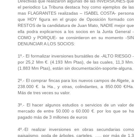
Directivas que realizaron algunas de las INVERSIONES que
el periodico La Tribuna destaca hoy como ejemplos de las
mas FLAGRANTES realizadas – ISABEL COSTA- persona
que HOY figura en el grupo de Oposición formado con
RESTOS de la candidatura de Juan Mato, NADIE mejor que
ella podra explicarnos a los socios en la Junta General -
COMO y PORQUE- se consintieron en su momento -SIN
DENUNCIAR A LOS SOCIOS:
1º.- El formalizar inversiones bursátiles de -ALTO RIESGO -
por 25,2 Mm €. (4.193 Mm Ptas), de las cuales, 11,3 Mm.
(1.883 Mm Ptas), están sin documentación-soporte-alguna.
2º.- El comprar fincas para los nuevos campos de Algete, a
238.000 €. la Ha., y otras, colindantes, a 850.000 €/Ha.
Más de tres veces su valor.
3º.- El hacer algunos estudios o servicios de un valor de
mercado de entre 50.000 o 60.000 €. por los que se ha
pagado más de 3 millones de euros
4º.-El realizar inversiones en obras secundarias como
paisajismo, poda de árboles, carteles, …., por más de 1,3