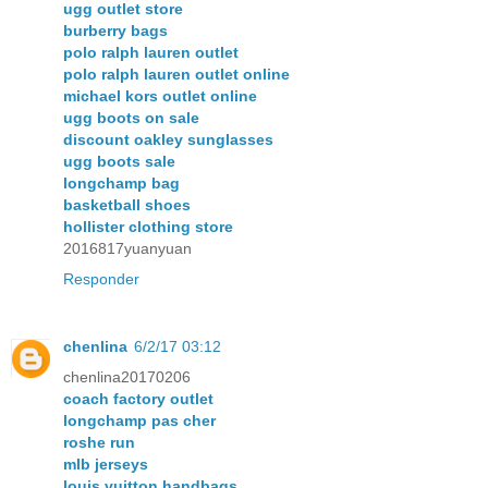
ugg outlet store
burberry bags
polo ralph lauren outlet
polo ralph lauren outlet online
michael kors outlet online
ugg boots on sale
discount oakley sunglasses
ugg boots sale
longchamp bag
basketball shoes
hollister clothing store
2016817yuanyuan
Responder
chenlina
6/2/17 03:12
chenlina20170206
coach factory outlet
longchamp pas cher
roshe run
mlb jerseys
louis vuitton handbags