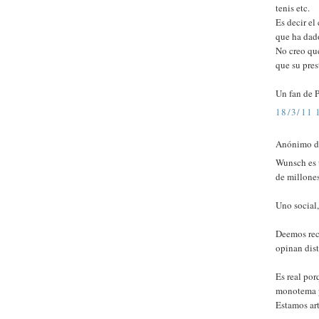
tenis etc.
Es decir el
que ha dado
No creo que
que su pres
Un fan de 
18/3/11 
Anónimo di
Wunsch es u
de millones
Uno social
Deemos reco
opinan dist
Es real por
monotema p
Estamos ar