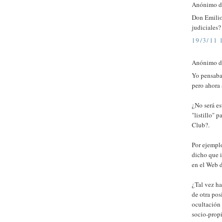
Anónimo di
Don Emilio
judiciales?
19/3/11 
Anónimo di
Yo pensaba
pero ahora 
¿No será es
"listillo" 
Club?.
Por ejemplo
dicho que i
en el Web 
¿Tal vez ha
de otra pos
ocultación 
socio-propi