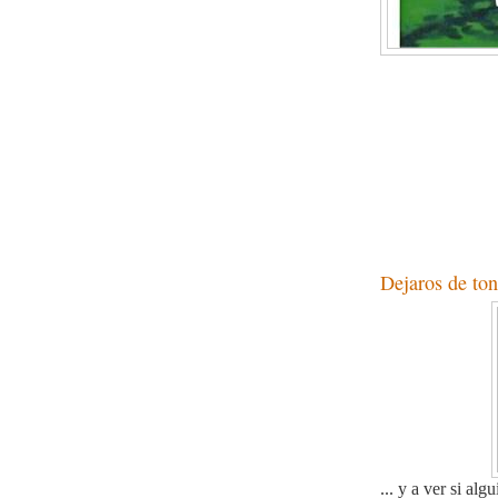
Para cambiar al Español pinche 'SELECT LANGUAGE' en 'TRADUCIR' y escoja 'SP
Dejaros de tont
... y a ver si al