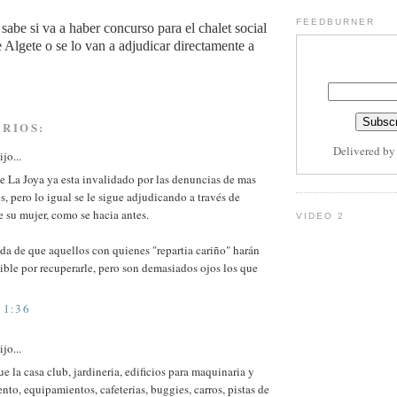
FEEDBURNER
sabe si va a haber concurso para el chalet social
 Algete o se lo van a adjudicar directamente a
RIOS:
Delivered b
jo...
e La Joya ya esta invalidado por las denuncias de mas
s, pero lo igual se le sigue adjudicando a través de
 su mujer, como se hacia antes.
VIDEO 2
a de que aquellos con quienes "repartia cariño" harán
ible por recuperarle, pero son demasiados ojos los que
11:36
jo...
 la casa club, jardineria, edificios para maquinaria y
to, equipamientos, cafeterias, buggies, carros, pistas de