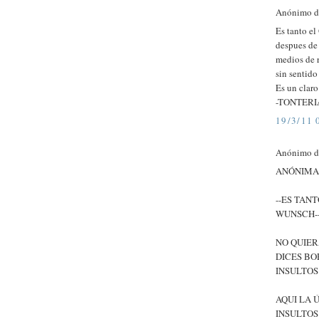
Anónimo di
Es tanto el
despues de 
medios de 
sin sentido
Es un claro
-TONTERI
19/3/11 
Anónimo di
ANÓNIMA
--ES TAN
WUNSCH--
NO QUIER
DICES BO
INSULTOS
AQUI LA 
INSULTO