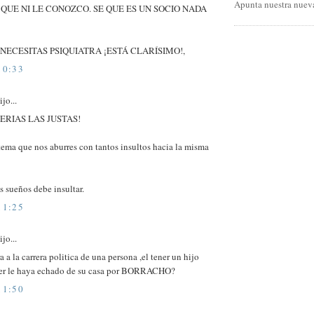
Apunta nuestra nueva
O QUE NI LE CONOZCO. SE QUE ES UN SOCIO NADA
 NECESITAS PSIQUIATRA ¡ESTÁ CLARÍSIMO!,
10:33
jo...
ERIAS LAS JUSTAS!
ema que nos aburres con tantos insultos hacia la misma
s sueños debe insultar.
11:25
jo...
a a la carrera politica de una persona ,el tener un hijo
er le haya echado de su casa por BORRACHO?
11:50