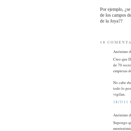
Por ejemplo, ¿se 
de los campos de
de la Joya??
18 COMENTA
Anónimo di
Creo que D
de 70 socio
empresas de
No cabe dud
todo lo pos
vigilan.
18/3/11 
Anónimo di
Supongo que
mentenimien