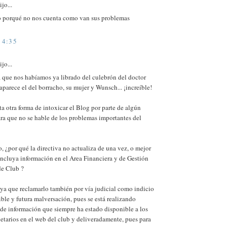
jo...
 porqué no nos cuenta como van sus problemas
14:35
jo...
 que nos habíamos ya librado del culebrón del doctor
aparece el del borracho, su mujer y Wunsch... ¡increíble!
ta otra forma de intoxicar el Blog por parte de algún
para que no se hable de los problemas importantes del
, ¿por qué la directiva no actualiza de una vez, o mejor
ncluya información en el Area Financiera y de Gestión
de Club ?
ya que reclamarlo también por vía judicial como indicio
ible y futura malversación, pues se está realizando
de información que siempre ha estado disponible a los
etarios en el web del club y deliveradamente, pues para