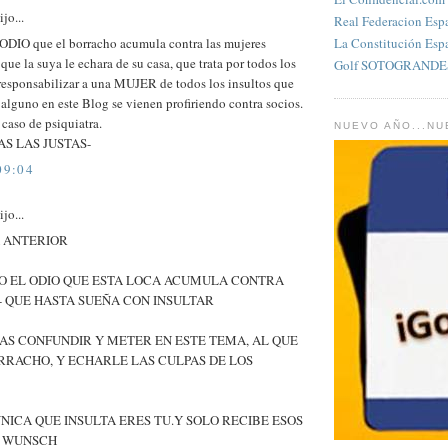
jo...
Real Federacion Esp
 ODIO que el borracho acumula contra las mujeres
La Constitución Esp
que la suya le echara de su casa, que trata por todos los
Golf SOTOGRANDES
responsabilizar a una MUJER de todos los insultos que
 alguno en este Blog se vienen profiriendo contra socios.
 caso de psiquiatra.
NUEVO AÑO...N
AS LAS JUSTAS-
09:04
jo...
 ANTERIOR
TO EL ODIO QUE ESTA LOCA ACUMULA CONTRA
 QUE HASTA SUEÑA CON INSULTAR
AS CONFUNDIR Y METER EN ESTE TEMA, AL QUE
RRACHO, Y ECHARLE LAS CULPAS DE LOS
ÚNICA QUE INSULTA ERES TU.Y SOLO RECIBE ESOS
S WUNSCH