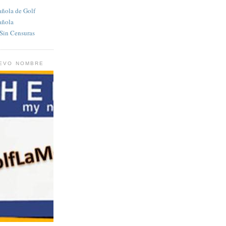
añola de Golf
añola
in Censuras
UEVO NOMBRE