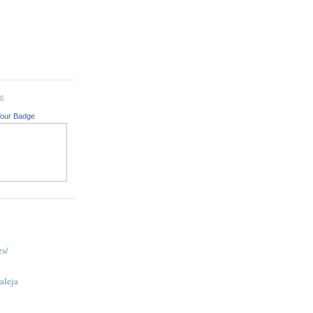
GE
Your Badge
es/
aleja