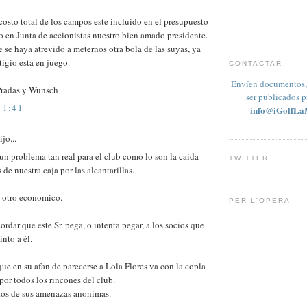
 costo total de los campos este incluido en el presupuesto
 en Junta de accionistas nuestro bien amado presidente.
 se haya atrevido a meternos otra bola de las suyas, ya
tigio esta en juego.
CONTACTAR
Envíen documentos, 
Pradas y Wunsch
ser publicados 
11:41
info@iGolfLa
jo...
n problema tan real para el club como lo son la caida
TWITTER
 de nuestra caja por las alcantarillas.
, otro economico.
PER L'OPERA
rdar que este Sr. pega, o intenta pegar, a los socios que
into a él.
que en su afan de parecerse a Lola Flores va con la copla
or todos los rincones del club.
tos de sus amenazas anonimas.