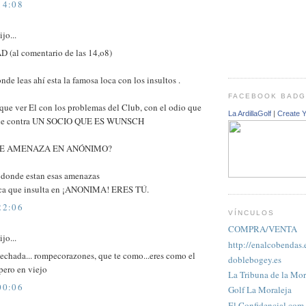
14:08
jo...
(al comentario de las 14,o8)
nde leas ahí esta la famosa loca con los insultos .
FACEBOOK BAD
que ver El con los problemas del Club, con el odio que
La ArdillaGolf
|
Create 
tiene contra UN SOCIO QUE ES WUNSCH
UE AMENAZA EN ANÓNIMO?
s donde estan esas amenazas
ica que insulta en ¡ANONIMA! ERES TÚ.
22:06
VÍNCULOS
COMPRA/VENTA
jo...
http://enalcobendas.
echada... rompecorazones, que te como...eres como el
doblebogey.es
pero en viejo
La Tribuna de la Mor
00:06
Golf La Moraleja
El Confidencial.com