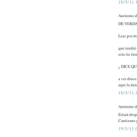
18/3/11 
Anónimo di
DE VERDAD 
Leas por do
que tendrá 
esta tía 
¿ DICE Q
a ver dino
aqui la ún
18/3/11 
Anónimo di
Estará desp
Cantizano 
19/3/11 