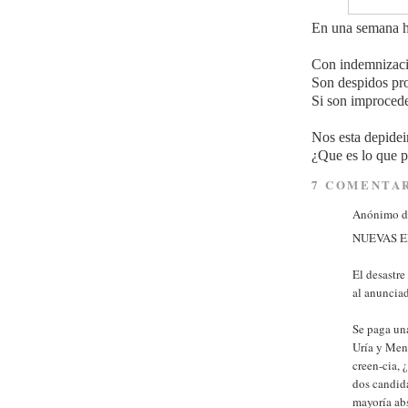
En una semana ha
Con indemnizaci
Son despidos pr
Si son improcede
Nos esta depidei
¿Que es lo que 
7 COMENTAR
Anónimo di
NUEVAS EL
El desastre
al anunciad
Se paga una
Uría y Men
creen-cia, 
dos candida
mayoría ab