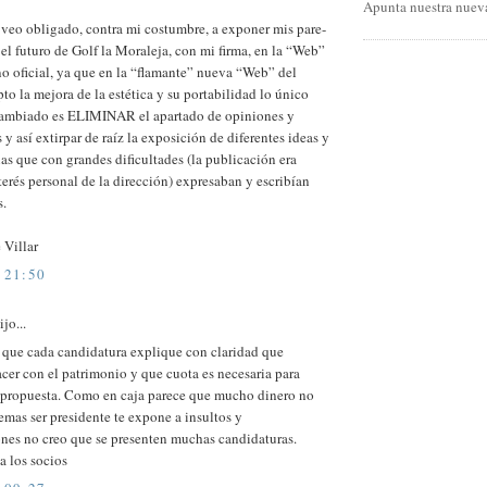
Apunta nuestra nueva
eo obligado, contra mi costumbre, a exponer mis pare-
 el futuro de Golf la Moraleja, con mi firma, en la “Web”
no oficial, ya que en la “flamante” nueva “Web” del
to la mejora de la estética y su portabilidad lo único
cambiado es ELIMINAR el apartado de opiniones y
 y así extirpar de raíz la exposición de diferentes ideas y
as que con grandes dificultades (la publicación era
terés personal de la dirección) expresaban y escribían
s.
 Villar
 21:50
jo...
s que cada candidatura explique con claridad que
cer con el patrimonio y que cuota es necesaria para
u propuesta. Como en caja parece que mucho dinero no
mas ser presidente te expone a insultos y
ones no creo que se presenten muchas candidaturas.
a los socios