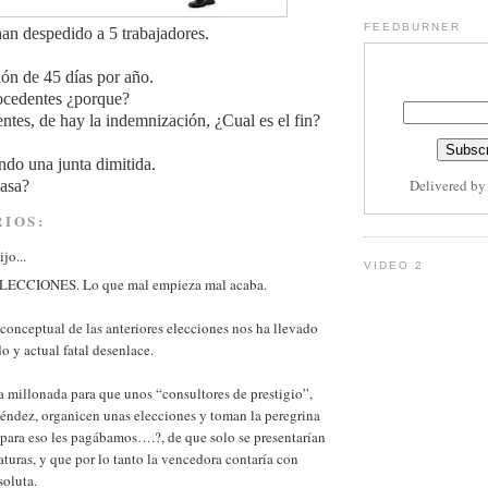
FEEDBURNER
n despedido a 5 trabajadores.
Sub
ón de 45 días por año.
ocedentes ¿porque?
ntes, de hay la indemnización, ¿Cual es el fin?
ndo una junta dimitida.
Delivered b
pasa?
IOS:
jo...
VIDEO 2
ECCIONES. Lo que mal empieza mal acaba.
 conceptual de las anteriores elecciones nos ha llevado
o y actual fatal desenlace.
 millonada para que unos “consultores de prestigio”,
éndez, organicen unas elecciones y toman la peregrina
¿para eso les pagábamos….?, de que solo se presentarían
turas, y que por lo tanto la vencedora contaría con
soluta.