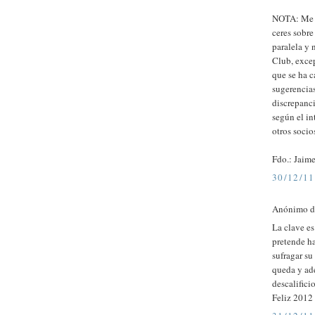
NOTA: Me v
ceres sobre
paralela y 
Club, excep
que se ha 
sugerencias
discrepanci
según el in
otros socio
Fdo.: Jaime
30/12/11
Anónimo di
La clave e
pretende ha
sufragar s
queda y ade
descalifici
Feliz 2012 