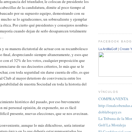
la arrogancia del triunfador, le colocan de presidente los
cabecillas de la candidatura, dimite al poco tiempo al
mbaucado por su supuesto equipo, demostrando con su
y mucho se lo agradecemos, un sobresaliente y ejemplar
la ética. Por cierto qué presidentes y consejeros nombra-
 mayoría cuando dejan de serlo desaparecen totalmente
 .
FACEBOOK BAD
a y su manera dictatorial de actuar con su rocambolesco
La ArdillaGolf
|
Create 
o final, despreciando siempre altaneramente, y esos que
o con el 32% de los votos, cualquier proposición que
erenciarse de sus decisorios criterios, lo más que se le
char, con toda seguridad sin darse cuenta de ello, es que
al Club al mayor deterioro de convivencia entre los
spetabilidad de nuestra Sociedad en toda la historia del
VÍNCULOS
COMPRA/VENTA
cimiento histórico del pasado, por eso brevemente
http://enalcobendas.
n mi personal opinión, de exponerlo, no es fácil
doblebogey.es
 difícil presente, nuevas elecciones, que se nos avecinan.
La Tribuna de la Mor
Golf La Moraleja
conveniente, aunque lo más dificultoso, sería intentar
tura única en la que debería estar representados los
El Confidencial.com