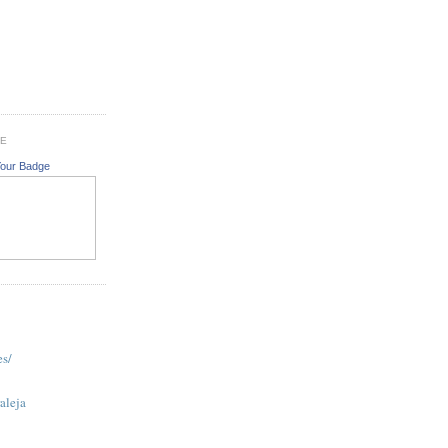
GE
Your Badge
es/
aleja