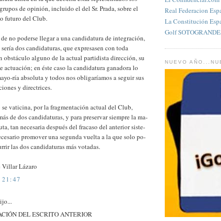
 grupos de opinión, incluido el del Sr. Prada, sobre el
Real Federacion Esp
o futuro del Club.
La Constitución Esp
Golf SOTOGRANDES
 de no poderse llegar a una candidatura de integración,
 sería dos candidaturas, que expresasen con toda
in obstáculo alguno de la actual partidista dirección, su
NUEVO AÑO...N
 actuación; en éste caso la candidatura ganadora lo
ayo-ría absoluta y todos nos obligaríamos a seguir sus
ones y directrices.
 se vaticina, por la fragmentación actual del Club,
más de dos candidaturas, y para preservar siempre la ma-
uta, tan necesaria después del fracaso del anterior siste-
ecesario promover una segunda vuelta a la que solo po-
rrir las dos candidaturas más votadas.
 Villar Lázaro
 21:47
jo...
CIÓN DEL ESCRITO ANTERIOR