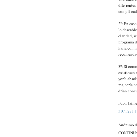
dife-rentes
compli-cad
2º: En caso
lo deseable
claridad, s
programa de
haría con m
recomendaci
3º: Si como
existiesen 
yoría absol
ma, sería n
drían concu
Fdo.: Jaime
30/12/11
Anónimo di
CONTINUA