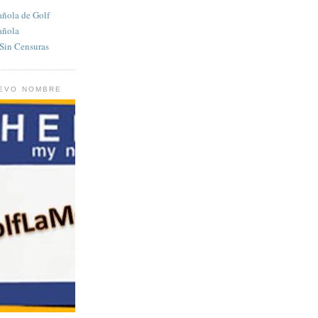
añola de Golf
añola
in Censuras
UEVO NOMBRE