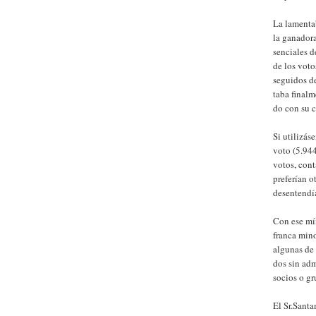
La lamentab
la ganadora
senciales d
de los vot
seguidos de
taba finalm
do con su c
Si utilizás
voto (5.944
votos, con
preferían o
desentendía
Con ese mí
franca mino
algunas de 
dos sin adm
socios o gr
El Sr.Santa