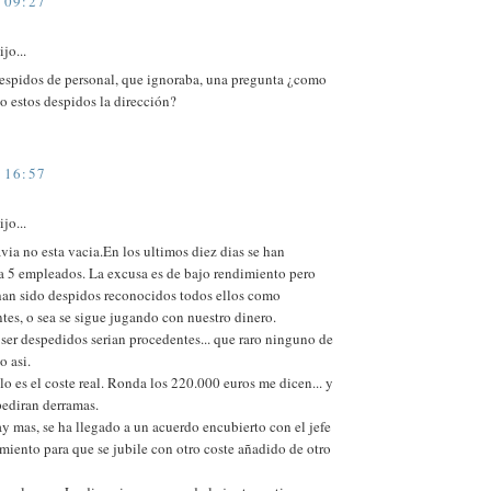
 09:27
jo...
despidos de personal, que ignoraba, una pregunta ¿como
o estos despidos la dirección?
 16:57
jo...
avia no esta vacia.En los ultimos diez dias se han
a 5 empleados. La excusa es de bajo rendimiento pero
han sido despidos reconocidos todos ellos como
es, o sea se sigue jugando con nuestro dinero.
ser despedidos serian procedentes... que raro ninguno de
o asi.
lo es el coste real. Ronda los 220.000 euros me dicen... y
pediran derramas.
y mas, se ha llegado a un acuerdo encubierto con el jefe
iento para que se jubile con otro coste añadido de otro