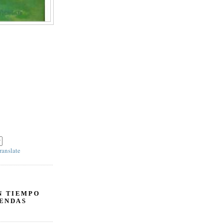
 y escoja 'SPANISH' en el panel derecho debajo
ranslate
N TIEMPO
ENDAS