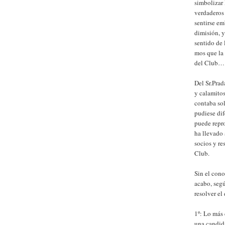
simbolizar 
verdaderos 
sentirse e
dimisión, 
sentido de 
mos que la
del Club…..
Del Sr.Prad
y calamitos
contaba sol
pudiese dif
puede repro
ha llevado 
socios y re
Club.
Sin el cono
acabo, segú
resolver el
1º: Lo más 
una candida