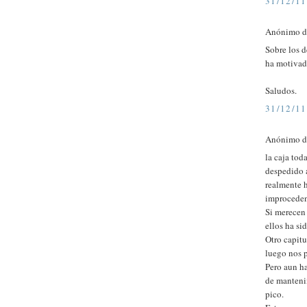
31/12/11
Anónimo di
Sobre los 
ha motivad
Saludos.
31/12/11
Anónimo di
la caja tod
despedido 
realmente 
improcedent
Si merecen 
ellos ha sid
Otro capitu
luego nos 
Pero aun ha
de mantenim
pico.