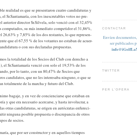
le realidad es que se presentaron cuatro candidaturas y
, el Sr.Santamaría, con los inescrutables votos no pre-
el anterior director Sr.Silvela, solo venció con el 32,45%
os computados, su más inmediato competidor el 31,86%,
CONTACTAR
l 26,63% y 7,85% de los dos restantes, lo que represen-
Envíen documentos, 
ente que el 67,55 % de los votantes no estaban de acuer-
ser publicados 
andidatura o con sus declaradas propuestas.
info@iGolfLa
emos la totalidad de los Socios del Club con derecho a
), el Sr.Santamaría venció con solo el 19,53% de los
tando, por lo tanto, con un 80,47% de Socios que
TWITTER
tros candidatos, que no les interesaba ninguno, o que se
n totalmente de la marcha y futuro del Club.
PER L'OPERA
nimo bagaje, y en vez de concienciarse que estaban en
ría y que era necesario acercarse, y hasta involucrar, a
las otras candidaturas, se erigen en autócratas enfureci-
itir ninguna posible propuesta o discrepancia de otros
upos de socios.
maría, que por ser constructor y en aquellos tiempos