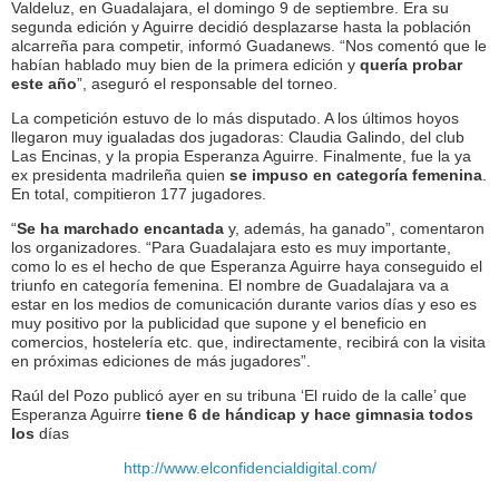
Valdeluz, en Guadalajara, el domingo 9 de septiembre. Era su
segunda edición y Aguirre decidió desplazarse hasta la población
alcarreña para competir, informó Guadanews. “Nos comentó que le
habían hablado muy bien de la primera edición y
quería probar
este año
”, aseguró el responsable del torneo.
La competición estuvo de lo más disputado. A los últimos hoyos
llegaron muy igualadas dos jugadoras: Claudia Galindo, del club
Las Encinas, y la propia Esperanza Aguirre. Finalmente, fue la ya
ex presidenta madrileña quien
se impuso en categoría femenina
.
En total, compitieron 177 jugadores.
“
Se ha marchado encantada
y, además, ha ganado”, comentaron
los organizadores. “Para Guadalajara esto es muy importante,
como lo es el hecho de que Esperanza Aguirre haya conseguido el
triunfo en categoría femenina. El nombre de Guadalajara va a
estar en los medios de comunicación durante varios días y eso es
muy positivo por la publicidad que supone y el beneficio en
comercios, hostelería etc. que, indirectamente, recibirá con la visita
en próximas ediciones de más jugadores”.
Raúl del Pozo publicó ayer en su tribuna ‘El ruido de la calle’ que
Esperanza Aguirre
tiene 6 de hándicap y hace gimnasia todos
los
días
http://www.elconfidencialdigital.com/