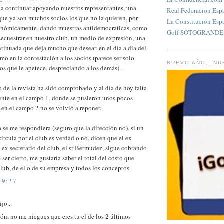
 a continuar apoyando nuestros representantes, una
Real Federacion Esp
que ya son muchos socios los que no la quieren, por
La Constitución Esp
onómicamente, dando muestras antidemocraticas, como
Golf SOTOGRANDES
secuestrar en nuestro club, un medio de expresión, una
ntinuada que deja mucho que desear, en el día a día del
omo en la contestación a los socios (parece ser solo
NUEVO AÑO...N
los que le apetece, despreciando a los demás).
o de la revista ha sido comprobado y al día de hoy falta
nte en el campo 1, donde se pusieron unos pocos
 en el campo 2 no se volvió a reponer.
 se me respondiera (seguro que la dirección no), si un
ircula por el club es verdad o no, dicen que el ex
 ex secretario del club, el sr Bermudez, sigue cobrando
 ser cierto, me gustaría saber el total del costo que
club, de el o de su empresa y todos los conceptos.
09:27
jo...
n, no me niegues que eres tu el de los 2 últimos