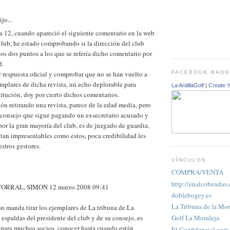
jo...
a 12, cuando apareció el siguiente comentario en la web
 club, he estado comprobando si la dirección del club
os dos puntos a los que se refería dicho comentario por
d.
 respuesta oficial y comprobar que no se han vuelto a
FACEBOOK BAD
mplares de dicha revista, un echo deplorable para
La ArdillaGolf
|
Create 
titución, doy por cierto dichos comentarios.
ón retirando una revista, parece de la edad media, pero
 consejo que sigue pagando un exsecretario acusado y
or la gran mayoría del club, es de juzgado de guardia,
 tan impresentables como estos, poca credibilidad les
stros gestores.
VÍNCULOS
COMPRA/VENTA
http://enalcobendas.
ORRAL, SIMON 12 marzo 2008 09:41
doblebogey.es
La Tribuna de la Mor
n manda tirar los ejemplares de La tribuna de La
 espaldas del presidente del club y de su consejo, es
Golf La Moraleja
 para muchos socios, conocer hasta cuando están
El Confidencial.com