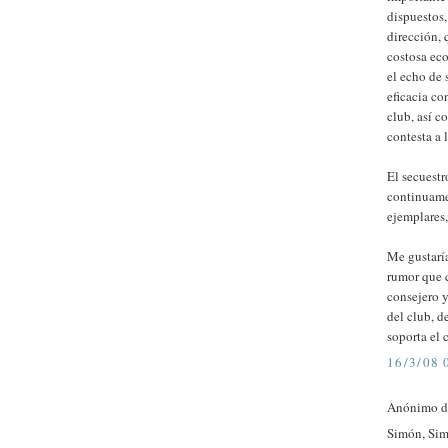
dispuestos,
dirección, 
costosa ec
el echo de 
eficacia co
club, así c
contesta a 
El secuestr
continuame
ejemplares,
Me gustaría
rumor que c
consejero y
del club, de
soporta el 
16/3/08 
Anónimo di
Simón, Simó