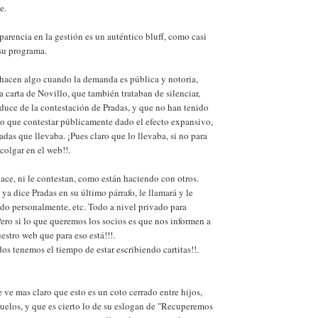
e.
parencia en la gestión es un auténtico bluff, como casi
su programa.
hacen algo cuando la demanda es pública y notoria,
 carta de Novillo, que también trataban de silenciar,
duce de la contestación de Pradas, y que no han tenido
o que contestar públicamente dado el efecto expansivo,
adas que llevaba. ¡Pues claro que lo llevaba, si no para
 colgar en el web!!.
hace, ni le contestan, como están haciendo con otros.
ya dice Pradas en su último párrafo, le llamará y le
do personalmente, etc. Todo a nivel privado para
¡Pero si lo que queremos los socios es que nos informen a
estro web que para eso está!!!.
os tenemos el tiempo de estar escribiendo cartitas!!.
 ve mas claro que esto es un coto cerrado entre hijos,
uelos, y que es cierto lo de su eslogan de "Recuperemos