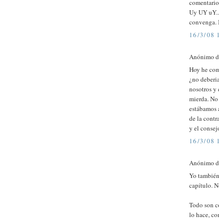
comentarios
Uy UY uY...
convenga. B
16/3/08 
Anónimo di
Hoy he comp
¿no deberia
nosotros y 
mierda. No
estábamos a
de la cont
y el conse
16/3/08 
Anónimo di
Yo también
capítulo. N
Todo son c
lo hace, co