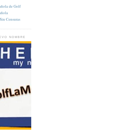
añola de Golf
añola
in Censuras
UEVO NOMBRE