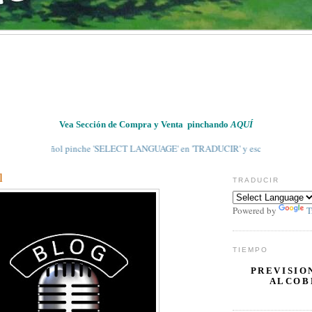
Vea Sección de Compra y Venta pinchando
AQUÍ
l Español pinche 'SELECT LANGUAGE' en 'TRADUCIR' y escoja 'SPANISH' en el pa
l
TRADUCIR
Powered by
T
TIEMPO
PREVISIO
ALCOB