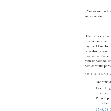
¿ Cuales son las ide
en la gestión?
Datos, ideas , concl
esperar a una carta 
página el Director 
de gestión y como se
previsiones etc.. e
profesionalidad. M
pero continua por f
30 COMENTA
Anónimo di
Desde luego
quieren pon
Por otra pa
de bastante
15/3/08 