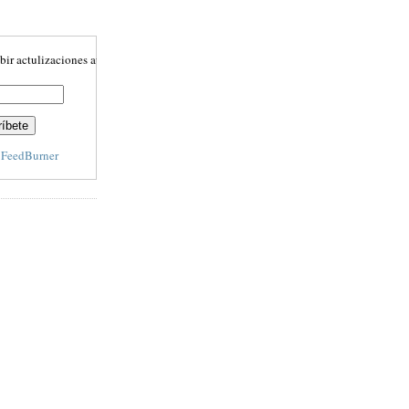
ulizaciones automáticamente
y
FeedBurner