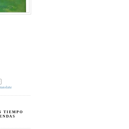
nel derecho debajo
ranslate
N TIEMPO
ENDAS