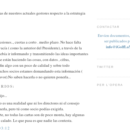
as de nuestros actuales gestores respecto a la estrategia
CONTACTAR
Envíen documentos, 
ser publicados 
usiones.., cuotas a corto . medio plazo. No hace falta
info@iGolfLa
vacía ( como la anterior del Presidente), a través de la
debía ir informando y transmitiendo las ideas importantes
 están haciendo las cosas, con datos , cifras,
n fin algo con un poco de calidad y sobre todo
TWITTER
uchos socios estamos demandando esta información (
avor).No saben hacerla o no quieren ponerla...
RIOS:
PER L'OPERA
jo...
 es una realidad que ni los directores ni el consejo
erla, pero tú como socio podías exigirla.
rte, no todas las cartas son de poco monta, hay algunas
 calado. Lo que pasa es que nadie las contesta.
03:12