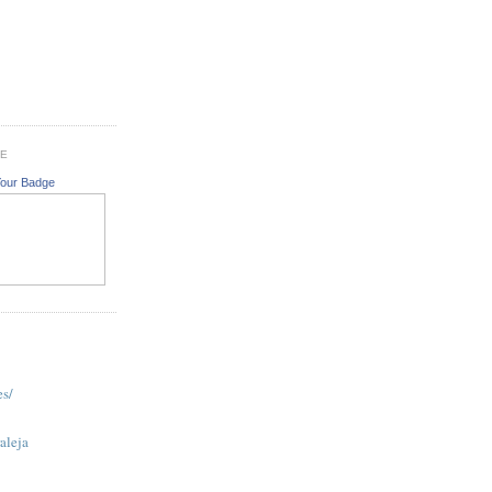
GE
Your Badge
es/
aleja