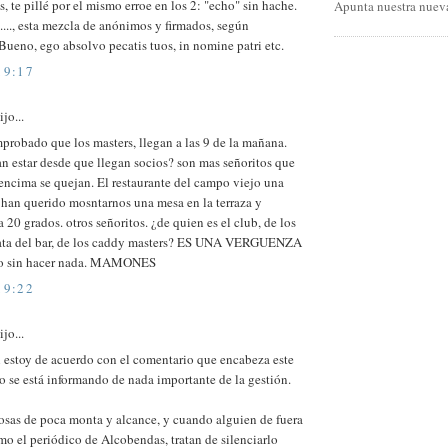
, te pillé por el mismo erroe en los 2: "echo" sin hache.
Apunta nuestra nueva
..., esta mezcla de anónimos y firmados, según
ueno, ego absolvo pecatis tuos, in nomine patri etc.
19:17
jo...
robado que los masters, llegan a las 9 de la mañana.
n estar desde que llegan socios? son mas señoritos que
encima se quejan. El restaurante del campo viejo una
 han querido mosntarnos una mesa en la terraza y
 20 grados. otros señoritos. ¿de quien es el club, de los
rata del bar, de los caddy masters? ES UNA VERGUENZA
jo sin hacer nada. MAMONES
19:22
jo...
 estoy de acuerdo con el comentario que encabeza este
o se está informando de nada importante de la gestión.
osas de poca monta y alcance, y cuando alguien de fuera
mo el periódico de Alcobendas, tratan de silenciarlo