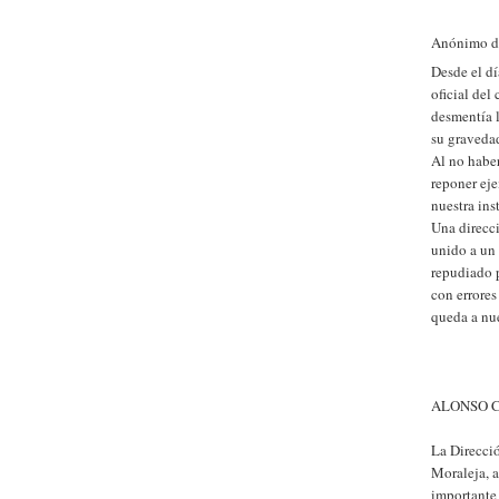
Anónimo di
Desde el dí
oficial del
desmentía l
su graveda
Al no haber
reponer eje
nuestra ins
Una direcci
unido a un
repudiado p
con errores
queda a nue
ALONSO C
La Direcció
Moraleja, a
importante