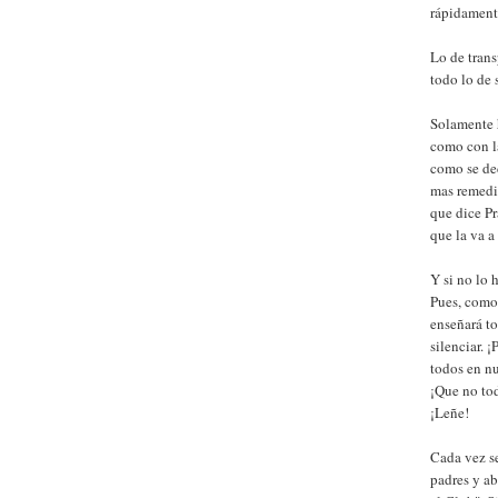
rápidament
Lo de trans
todo lo de 
Solamente 
como con la
como se de
mas remedi
que dice Pr
que la va a
Y si no lo 
Pues, como 
enseñará to
silenciar. 
todos en nu
¡Que no tod
¡Leñe!
Cada vez se
padres y ab