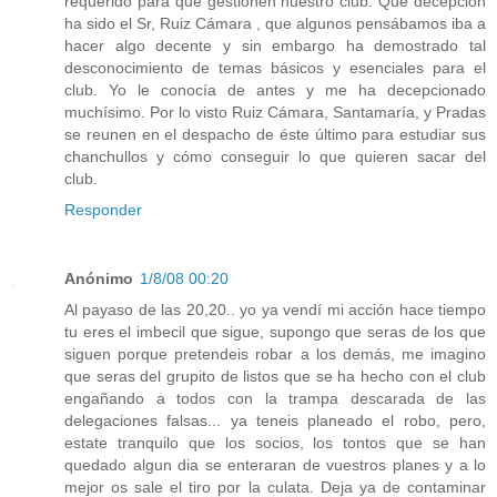
requerido para que gestionen nuestro club. Qué decepción
ha sido el Sr, Ruiz Cámara , que algunos pensábamos iba a
hacer algo decente y sin embargo ha demostrado tal
desconocimiento de temas básicos y esenciales para el
club. Yo le conocía de antes y me ha decepcionado
muchísimo. Por lo visto Ruiz Cámara, Santamaría, y Pradas
se reunen en el despacho de éste último para estudiar sus
chanchullos y cómo conseguir lo que quieren sacar del
club.
Responder
Anónimo
1/8/08 00:20
Al payaso de las 20,20.. yo ya vendí mi acción hace tiempo
tu eres el imbecil que sigue, supongo que seras de los que
siguen porque pretendeis robar a los demás, me imagino
que seras del grupito de listos que se ha hecho con el club
engañando a todos con la trampa descarada de las
delegaciones falsas... ya teneis planeado el robo, pero,
estate tranquilo que los socios, los tontos que se han
quedado algun dia se enteraran de vuestros planes y a lo
mejor os sale el tiro por la culata. Deja ya de contaminar