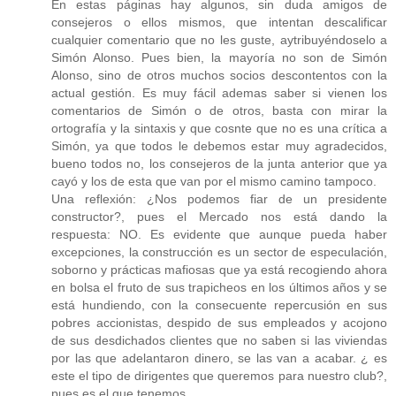
En estas páginas hay algunos, sin duda amigos de
consejeros o ellos mismos, que intentan descalificar
cualquier comentario que no les guste, aytribuyéndoselo a
Simón Alonso. Pues bien, la mayoría no son de Simón
Alonso, sino de otros muchos socios descontentos con la
actual gestión. Es muy fácil ademas saber si vienen los
comentarios de Simón o de otros, basta con mirar la
ortografía y la sintaxis y que cosnte que no es una crítica a
Simón, ya que todos le debemos estar muy agradecidos,
bueno todos no, los consejeros de la junta anterior que ya
cayó y los de esta que van por el mismo camino tampoco.
Una reflexión: ¿Nos podemos fiar de un presidente
constructor?, pues el Mercado nos está dando la
respuesta: NO. Es evidente que aunque pueda haber
excepciones, la construcción es un sector de especulación,
soborno y prácticas mafiosas que ya está recogiendo ahora
en bolsa el fruto de sus trapicheos en los últimos años y se
está hundiendo, con la consecuente repercusión en sus
pobres accionistas, despido de sus empleados y acojono
de sus desdichados clientes que no saben si las viviendas
por las que adelantaron dinero, se las van a acabar. ¿ es
este el tipo de dirigentes que queremos para nuestro club?,
pues es el que tenemos.