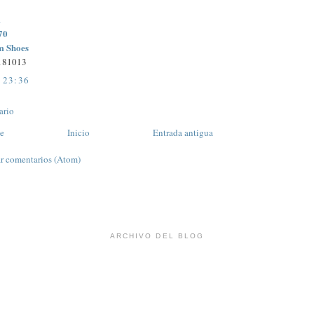
1
70
m Shoes
181013
 23:36
ario
te
Inicio
Entrada antigua
r comentarios (Atom)
ARCHIVO DEL BLOG