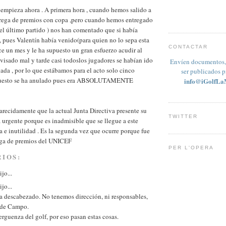
empieza ahora . A primera hora , cuando hemos salido a
ntrega de premios con copa ,pero cuando hemos entregado
s el último partido ) nos han comentado que si había
, pues Valentín había venido(para quien no lo sepa esta
CONTACTAR
e un mes y le ha supuesto un gran esfuerzo acudir al
isado mal y tarde casi todoslos jugadores se habían ido
Envíen documentos, 
nada , por lo que estábamos para el acto solo cinco
ser publicados 
upuesto se ha anulado pues era ABSOLUTAMENTE
info@iGolfLa
recidamente que la actual Junta Directiva presente su
TWITTER
urgente porque es inadmisible que se llegue a este
a e inutilidad . Es la segunda vez que ocurre porque fue
ega de premios del UNICEF
PER L'OPERA
IOS:
jo...
jo...
a descabezado. No tenemos dirección, ni responsables,
 de Campo.
rguenza del golf, por eso pasan estas cosas.