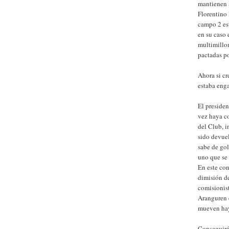
mantienen 
Florentino 
campo 2 est
en su caso 
multimillo
pactadas po
Ahora si cr
estaba eng
El presiden
vez haya co
del Club, 
sido devuel
sabe de gol
uno que se 
En este con
dimisión de
comisionist
Aranguren e
mueven hay
Conseguirá