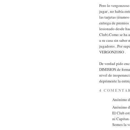
Pero lo vergonzoso 
jugar , no había e
las tarjetas (éramo
entrega de premios 
lesionado desde hac
Club).Como se ha av
a su casa sin saber 
jugadores . Por s
VERGONZOSO .
De verdad pido enca
DIMISION de forma 
nivel de inoperanci
deprimente la entr
4 COMENTAR
Anónimo di
Anónimo di
El Club est
ni Capitan
Somos la ve