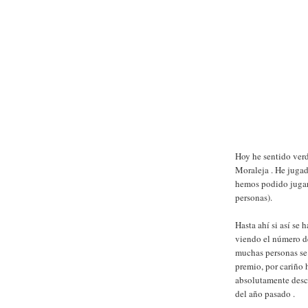
Hoy he sentido verd
Moraleja . He jugad
hemos podido jugar
personas).
Hasta ahí si así se
viendo el número d
muchas personas se
premio, por cariño 
absolutamente desc
del año pasado .