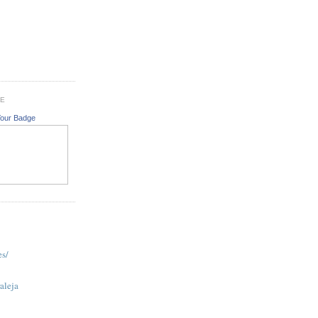
GE
Your Badge
es/
aleja