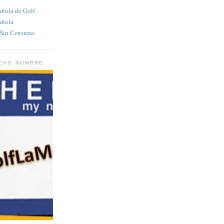
añola de Golf
añola
in Censuras
UEVO NOMBRE