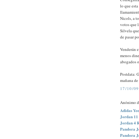
lo que est
llamamiento
Nicols, a t
votos que 
Silvela que
de pasar po
Venderán e
menos dine
abogados o 
Postdata: G
mañana de g
17/10/09
Anónimo di
Adidas Ye
Jordan 11
Jordan 4 
Pandora Je
Pandora J