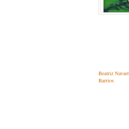
Para cambiar al Español pinche 'SELECT LANGUAGE'
Beatriz Navarr
Barrios