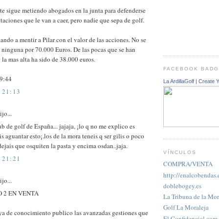
te sigue metiendo abogados en la junta para defenderse
taciones que le van a caer, pero nadie que sepa de golf.
ando a mentir a Pilar con el valor de las acciones. No se
 ninguna por 70.000 Euros. De las pocas que se han
 la mas alta ha sido de 38.000 euros.
FACEBOOK BAD
9:44
La ArdillaGolf
|
Create 
 21:13
jo...
ub de golf de España... jajaja, ¡lo q no me explico es
 aguantar esto¡.los de la mora teneis q ser gilis o poco
 dejais que osquiten la pasta y encima osdan..jaja.
VÍNCULOS
 21:21
COMPRA/VENTA
http://enalcobendas.
jo...
doblebogey.es
 2 EN VENTA
La Tribuna de la Mor
Golf La Moraleja
a de conocimiento publico las avanzadas gestiones que
El Confidencial.com