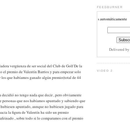
FEEDBURNER
Subscribete aquí para recibir actulizaciones automáticamente
Delivered b
adera vergüenza de ser social del Club de Golf De la
o el premio de Valentín Barrios y para empezar solo
VIDEO 2
 los que habíamos ganado algún premio(total de 44
 ha decidió no tengo nada que decir , pero obviamente
e personas que nos habíamos apuntado y sabiendo que
 hubiesen apuntado, aunque no hubiesen jugado para
hacia la figura de Valentín ha sido un premio
afeinado , sobre todo si lo comparamos con el premio