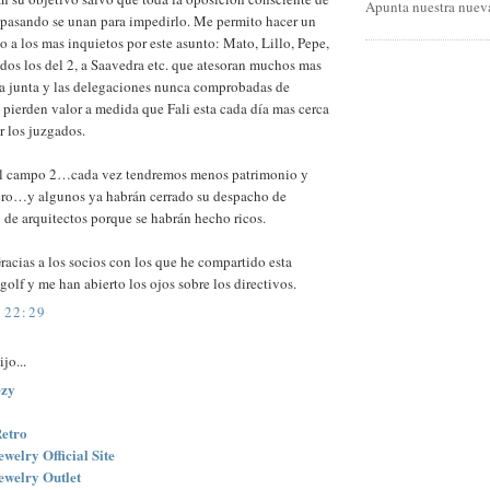
Apunta nuestra nueva
a pasando se unan para impedirlo. Me permito hacer un
 a los mas inquietos por este asunto: Mato, Lillo, Pepe,
odos los del 2, a Saavedra etc. que atesoran muchos mas
la junta y las delegaciones nunca comprobadas de
 pierden valor a medida que Fali esta cada día mas cerca
r los juzgados.
l campo 2…cada vez tendremos menos patrimonio y
ro…y algunos ya habrán cerrado su despacho de
de arquitectos porque se habrán hecho ricos.
racias a los socios con los que he compartido esta
olf y me han abierto los ojos sobre los directivos.
 22:29
jo...
ezy
Retro
welry Official Site
ewelry Outlet