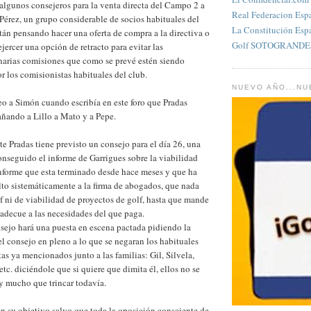
algunos consejeros para la venta directa del Campo 2 a
Real Federacion Esp
Pérez, un grupo considerable de socios habituales del
La Constitución Esp
án pensando hacer una oferta de compra a la directiva o
Golf SOTOGRANDES
ejercer una opción de retracto para evitar las
narias comisiones que como se prevé estén siendo
r los comisionistas habituales del club.
NUEVO AÑO...N
eo a Simón cuando escribía en este foro que Pradas
añando a Lillo a Mato y a Pepe.
te Pradas tiene previsto un consejo para el día 26, una
nseguido el informe de Garrigues sobre la viabilidad
informe que esta terminado desde hace meses y que ha
to sistemáticamente a la firma de abogados, que nada
f ni de viabilidad de proyectos de golf, hasta que mande
adecue a las necesidades del que paga.
sejo hará una puesta en escena pactada pidiendo la
l consejo en pleno a lo que se negaran los habituales
as ya mencionados junto a las familias: Gil, Silvela,
tc. diciéndole que si quiere que dimita él, ellos no se
 mucho que trincar todavía.
n su objetivo salvo que toda la oposición consciente de