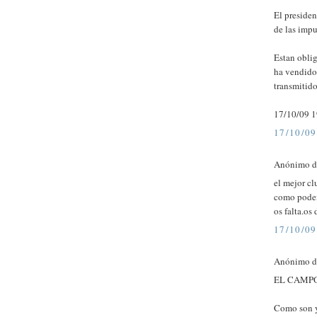
El presiden
de las impu
Estan oblig
ha vendido
transmitido
17/10/09 1
17/10/09
Anónimo di
el mejor cl
como podeis
os falta.os
17/10/09
Anónimo di
EL CAMPO
Como son y