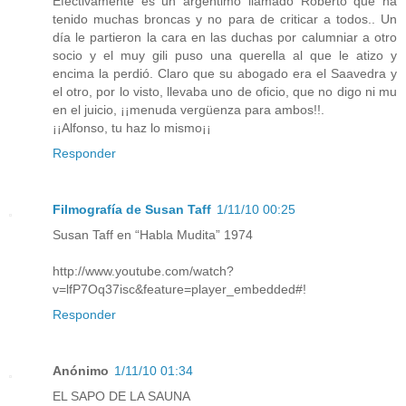
Efectivamente es un argentimo llamado Roberto que ha
tenido muchas broncas y no para de criticar a todos.. Un
día le partieron la cara en las duchas por calumniar a otro
socio y el muy gili puso una querella al que le atizo y
encima la perdió. Claro que su abogado era el Saavedra y
el otro, por lo visto, llevaba uno de oficio, que no digo ni mu
en el juicio, ¡¡menuda vergüenza para ambos!!.
¡¡Alfonso, tu haz lo mismo¡¡
Responder
Filmografía de Susan Taff
1/11/10 00:25
Susan Taff en “Habla Mudita” 1974
http://www.youtube.com/watch?
v=lfP7Oq37isc&feature=player_embedded#!
Responder
Anónimo
1/11/10 01:34
EL SAPO DE LA SAUNA