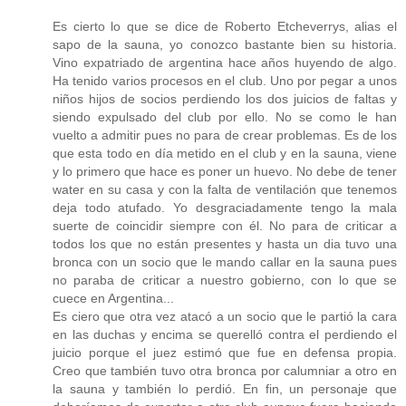
Es cierto lo que se dice de Roberto Etcheverrys, alias el
sapo de la sauna, yo conozco bastante bien su historia.
Vino expatriado de argentina hace años huyendo de algo.
Ha tenido varios procesos en el club. Uno por pegar a unos
niños hijos de socios perdiendo los dos juicios de faltas y
siendo expulsado del club por ello. No se como le han
vuelto a admitir pues no para de crear problemas. Es de los
que esta todo en día metido en el club y en la sauna, viene
y lo primero que hace es poner un huevo. No debe de tener
water en su casa y con la falta de ventilación que tenemos
deja todo atufado. Yo desgraciadamente tengo la mala
suerte de coincidir siempre con él. No para de criticar a
todos los que no están presentes y hasta un dia tuvo una
bronca con un socio que le mando callar en la sauna pues
no paraba de criticar a nuestro gobierno, con lo que se
cuece en Argentina...
Es ciero que otra vez atacó a un socio que le partió la cara
en las duchas y encima se querelló contra el perdiendo el
juicio porque el juez estimó que fue en defensa propia.
Creo que también tuvo otra bronca por calumniar a otro en
la sauna y también lo perdió. En fin, un personaje que