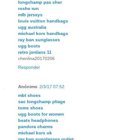
longchamp pas cher
roshe run
mlb jerseys
louis vuitton handbags
ugg australia
michael kors handbags
ray ban sunglasses
ugg boots
retro jordans 11
chenlina20170206
Responder
Anónimo
2/3/17 07:52
mbt shoes
sac longchamp pliage
toms shoes
ugg boots for women
beats headphones
pandora charms
michael kors uk
ray ban sunglasses outlet