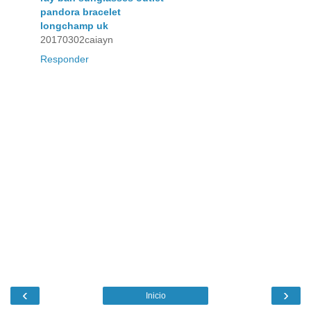
pandora bracelet
longchamp uk
20170302caiayn
Responder
‹
›
Inicio