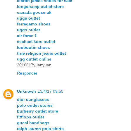
lebron james shoes for sale
longchamp outlet store
canada goose uk
uggs outlet
ferragamo shoes
uggs outlet
air force 1
michael kors outlet
louboutin shoes
true religion jeans outlet
ugg outlet online
2016817yuanyuan
Responder
Unknown
13/4/17 09:55
dior sunglasses
polo outlet stores
burberry outlet store
fitflops outlet
gucci handbags
ralph lauren polo shirts