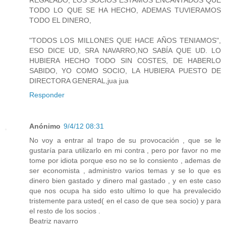
REGALADO, LOS SOCIOS ESTAMOS ENCANTADOS QUE
TODO LO QUE SE HA HECHO, ADEMAS TUVIERAMOS
TODO EL DINERO,
"TODOS LOS MILLONES QUE HACE AÑOS TENIAMOS",
ESO DICE UD, SRA NAVARRO,NO SABÍA QUE UD. LO
HUBIERA HECHO TODO SIN COSTES, DE HABERLO
SABIDO, YO COMO SOCIO, LA HUBIERA PUESTO DE
DIRECTORA GENERAL,jua jua
Responder
Anónimo
9/4/12 08:31
No voy a entrar al trapo de su provocación , que se le
gustaría para utilizarlo en mi contra , pero por favor no me
tome por idiota porque eso no se lo consiento , ademas de
ser economista , administro varios temas y se lo que es
dinero bien gastado y dinero mal gastado , y en este caso
que nos ocupa ha sido esto ultimo lo que ha prevalecido
tristemente para usted( en el caso de que sea socio) y para
el resto de los socios .
Beatriz navarro