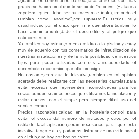
aguantar los comentarios barriobajeros;entre los que mas
gracia me hacen es el que te acusa de "anonimo"(y alude a
zapatero, quien debe ser su maestro e idolo),firmando el
tambien como "anonimo",por supuesto.Es tactica muy
usual,incluso por el unico que firma que ahora tambien lo
hace anonimamente,dado el descredito y el peligro que
esta corriendo.
Yo tambien soy asiduo,o medio asiduo a la piscina,y estoy
muy de acuerdo con tus comentarios de infrautilizacion de
nuestras instalaciones y de la nula posibilidad de nuestros
hijos para poder utilizarlas con sus amistades,dado el
desembolso economico que ello les exige.
No obstante,creo que la iniciativa,tambien en mi opinion
acertada,debe realizarse con las necesarias cautelas,para
evitar excesos que representen incomodidades para los
socios,aunque seamos pocos,que utilizamos la instalacion y
evitar abusos, con el simple pero siempre dificil uso del
sentido comun.
Precios razonables,calidad en la hosteleria,control para
evitar el exceso del numero de invitados y otros por el
estilo,de facil aplicacion,seran necesarios para que esta
iniciativa tenga exito y podamos disfrutar de una vida social
en el club,que hoy por hoy no existe.