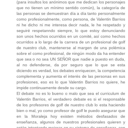
(para insultos los anónimos que me dedican los personajes
que no tienen un mínimo sentido común), la categoría de
las personas se demuestran día a día tanto personalmente
como profesionalmente, como persona, de Valentin Barrios
ni he dicho ni me interesa decir nada, le he respetado y
seguiré respetanndo siempre, lo que estoy denunciando
son unos hechos ocurridos en un comité, así como hechos
ocurridos a lo largo de la carrera de un profesional de golf
de nuestro club, mantenerse al margen de una polémica
sobre el como profesional, de ningún modo da ha entender
que sea o no sea UN SEÑOR que nadie a puesto en duda,
al no defenderse, da por seguro que lo que se esta
diciendo es verdad, los debates enriquecen, la competencia
complementa y aumenta el interés de las personas en sus
profesiones, eso es lo que Valentin Barrios no quiere, he
impide continuamente desde su cargo.
El debate no es lo bueno o malo que sea el curriculum de
Valentin Barrios, el verdadero debate es si el responsable
de los profesores de golf de nuestro club lo esta haciendo
bien o mal, yo como profesor de golf le puedo asegurar que
en la Moraleja hoy existen métodos desfasados de
enseñanza, algunos de nuestros profesionales quieren y
están intentando mejorar en su sistema de enseñanza, con