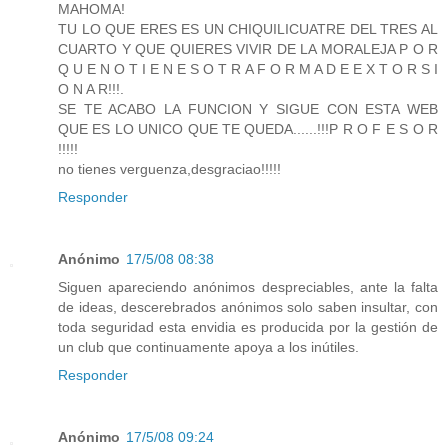
MAHOMA!
TU LO QUE ERES ES UN CHIQUILICUATRE DEL TRES AL
CUARTO Y QUE QUIERES VIVIR DE LA MORALEJA P O R
Q U E N O T I E N E S O T R A F O R M A D E E X T O R S I
O N A R!!!.
SE TE ACABO LA FUNCION Y SIGUE CON ESTA WEB
QUE ES LO UNICO QUE TE QUEDA......!!!P R O F E S O R
!!!!!
no tienes verguenza,desgraciao!!!!!
Responder
Anónimo
17/5/08 08:38
Siguen apareciendo anónimos despreciables, ante la falta
de ideas, descerebrados anónimos solo saben insultar, con
toda seguridad esta envidia es producida por la gestión de
un club que continuamente apoya a los inútiles.
Responder
Anónimo
17/5/08 09:24