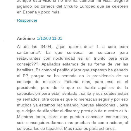
aunque esta victoria no me ha cambiar mi vida. Seguiré
jugando los torneos del Circuito Europeo que se celebren
en España y poco más
Responder
Anónimo
1/12/08 11:31
Al de las 34:04, ¿que quiere decir 1 a cero para
santamaria?. Es que convocar un concurso para
restaurantes con nocturnidad es un triunfo para este
consejo???. Apañados estamos de su forma de ver las
batallitas. Es como si pepiño dijera que zapatero ha ganado
al PP, porque se ha sentado en la presidencia de su
consejo de ministros. Faltaria mas, para eso es el
presidente, pero de lo que se habla aqui es de la
capacitacion para estar sentado . santa y sus cuates estan
ya sentados, otra cosa es que lo merezcan seguir y por eso
muchos ya estamos reclamando nuevas elecciones , para
que dejen de dilapidar el dinero y prestigio de nuestro club.
Mientras tanto, claro que pueden convocar concursitos,
solo conseguiran darnos mas pruebas de como actuan, al
convocarlos de tapadillo. Mas razones para echarlos.