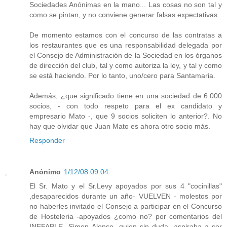
Sociedades Anónimas en la mano... Las cosas no son tal y
como se pintan, y no conviene generar falsas expectativas.
De momento estamos con el concurso de las contratas a
los restaurantes que es una responsabilidad delegada por
el Consejo de Administración de la Sociedad en los órganos
de dirección del club, tal y como autoriza la ley, y tal y como
se está haciendo. Por lo tanto, uno/cero para Santamaria.
Además, ¿que significado tiene en una sociedad de 6.000
socios, - con todo respeto para el ex candidato y
empresario Mato -, que 9 socios soliciten lo anterior?. No
hay que olvidar que Juan Mato es ahora otro socio más.
Responder
Anónimo
1/12/08 09:04
El Sr. Mato y el Sr.Levy apoyados por sus 4 "cocinillas"
,desaparecidos durante un año- VUELVEN - molestos por
no haberles invitado el Consejo a participar en el Concurso
de Hosteleria -apoyados ¿como no? por comentarios del
INEFABLE -Simon Alonso -quien sin duda ,aspiraba a ser