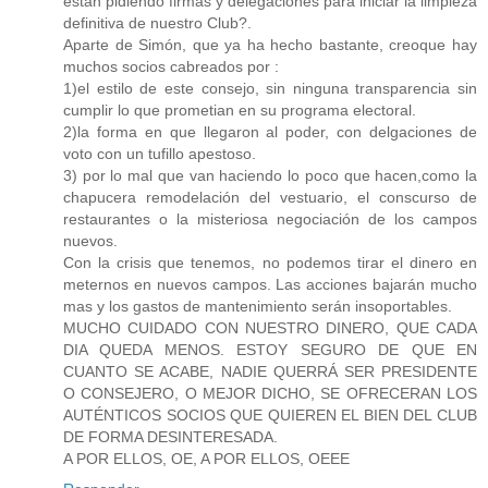
estan pidiendo firmas y delegaciones para iniciar la limpieza
definitiva de nuestro Club?.
Aparte de Simón, que ya ha hecho bastante, creoque hay
muchos socios cabreados por :
1)el estilo de este consejo, sin ninguna transparencia sin
cumplir lo que prometian en su programa electoral.
2)la forma en que llegaron al poder, con delgaciones de
voto con un tufillo apestoso.
3) por lo mal que van haciendo lo poco que hacen,como la
chapucera remodelación del vestuario, el conscurso de
restaurantes o la misteriosa negociación de los campos
nuevos.
Con la crisis que tenemos, no podemos tirar el dinero en
meternos en nuevos campos. Las acciones bajarán mucho
mas y los gastos de mantenimiento serán insoportables.
MUCHO CUIDADO CON NUESTRO DINERO, QUE CADA
DIA QUEDA MENOS. ESTOY SEGURO DE QUE EN
CUANTO SE ACABE, NADIE QUERRÁ SER PRESIDENTE
O CONSEJERO, O MEJOR DICHO, SE OFRECERAN LOS
AUTÉNTICOS SOCIOS QUE QUIEREN EL BIEN DEL CLUB
DE FORMA DESINTERESADA.
A POR ELLOS, OE, A POR ELLOS, OEEE