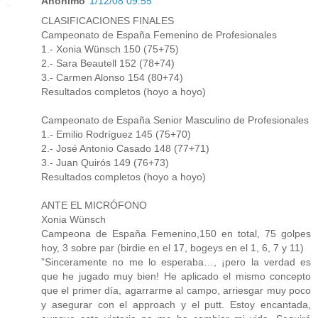
Anónimo
1/12/08 09:55
CLASIFICACIONES FINALES
Campeonato de España Femenino de Profesionales
1.- Xonia Wünsch 150 (75+75)
2.- Sara Beautell 152 (78+74)
3.- Carmen Alonso 154 (80+74)
Resultados completos (hoyo a hoyo)
Campeonato de España Senior Masculino de Profesionales
1.- Emilio Rodríguez 145 (75+70)
2.- José Antonio Casado 148 (77+71)
3.- Juan Quirós 149 (76+73)
Resultados completos (hoyo a hoyo)
ANTE EL MICRÓFONO
Xonia Wünsch
Campeona de España Femenino,150 en total, 75 golpes
hoy, 3 sobre par (birdie en el 17, bogeys en el 1, 6, 7 y 11)
”Sinceramente no me lo esperaba…, ¡pero la verdad es
que he jugado muy bien! He aplicado el mismo concepto
que el primer día, agarrarme al campo, arriesgar muy poco
y asegurar con el approach y el putt. Estoy encantada,