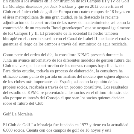
En cuanto a los avances en la construcción de los Campos III y IV de Golf
La Moraleja, diseñados por Jack Nicklaus y que en 2012 convertirán el
Club en el único club de golf de Europa con cuatro campos de 18 hoyos en
el área metropolitana de una gran ciudad, se ha destacado la reciente
adjudicación de la construcción de las naves de mantenimiento, así como la
contratación de un reputado “head greenkeeper” que se ocupará igualmente
de los Campos I y II. El presidente de la sociedad ha hecho también
hincapié en el acuerdo suscrito con el Canal de Isabel II mediante el cual se
garantiza el riego de los campos a través del suministro de agua reciclada.
Como parte del orden del día, la consultora KPMG presentó durante la
Junta un avance informativo de los diferentes modelos de gestión futura del
Club una vez que la construcción de los nuevos campos haya finalizado.
Para dicho estudio, todavía en proceso de elaboración, la consultora ha
utilizado como punto de partida un análisis del modelo que siguen algunos
de los clubes más importantes de España, así como la opinión de los
propios socios, recabada a través de un proceso consultivo. Los resultados
del estudio de KPMG se presentarán a los socios en el último trimestre del
año porque es interés del Consejo el que sean los socios quienes decidan
sobre el futuro del Club.
Golf La Moraleja
El Club de Golf La Moraleja fue fundado en 1973 y tiene en la actualidad
6.000 socios. Cuenta con dos campos de golf de 18 hoyos y está