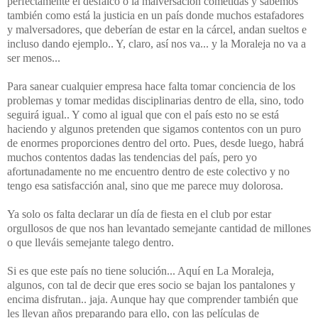
perfectamente el desfalco o la malversación cometidas y sabemos
también como está la justicia en un país donde muchos estafadores
y malversadores, que deberían de estar en la cárcel, andan sueltos e
incluso dando ejemplo.. Y, claro, así nos va... y la Moraleja no va a
ser menos...
Para sanear cualquier empresa hace falta tomar conciencia de los
problemas y tomar medidas disciplinarias dentro de ella, sino, todo
seguirá igual.. Y como al igual que con el país esto no se está
haciendo y algunos pretenden que sigamos contentos con un puro
de enormes proporciones dentro del orto. Pues, desde luego, habrá
muchos contentos dadas las tendencias del país, pero yo
afortunadamente no me encuentro dentro de este colectivo y no
tengo esa satisfacción anal, sino que me parece muy dolorosa.
Ya solo os falta declarar un día de fiesta en el club por estar
orgullosos de que nos han levantado semejante cantidad de millones
o que lleváis semejante talego dentro.
Si es que este país no tiene solución... Aquí en La Moraleja,
algunos, con tal de decir que eres socio se bajan los pantalones y
encima disfrutan.. jaja. Aunque hay que comprender también que
les llevan años preparando para ello, con las películas de