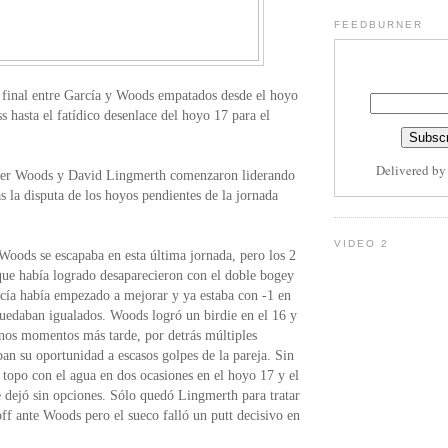
FEEDBURNER
 final entre García y Woods empatados desde el hoyo
s hasta el fatídico desenlace del hoyo 17 para el
Delivered b
ger Woods y David Lingmerth comenzaron liderando
as la disputa de los hoyos pendientes de la jornada
VIDEO 2
Woods se escapaba en esta última jornada, pero los 2
que había logrado desaparecieron con el doble bogey
cía había empezado a mejorar y ya estaba con -1 en
quedaban igualados. Woods logró un birdie en el 16 y
unos momentos más tarde, por detrás múltiples
an su oportunidad a escasos golpes de la pareja. Sin
topo con el agua en dos ocasiones en el hoyo 17 y el
 dejó sin opciones. Sólo quedó Lingmerth para tratar
off ante Woods pero el sueco falló un putt decisivo en