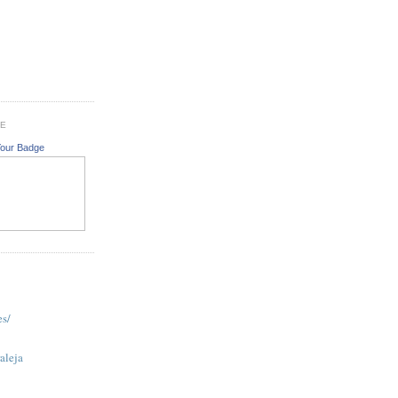
GE
Your Badge
es/
aleja