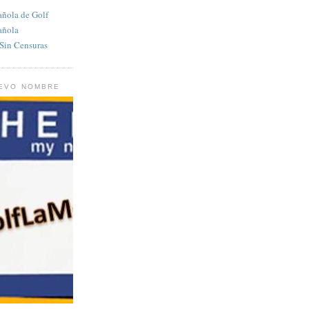
añola de Golf
añola
in Censuras
UEVO NOMBRE