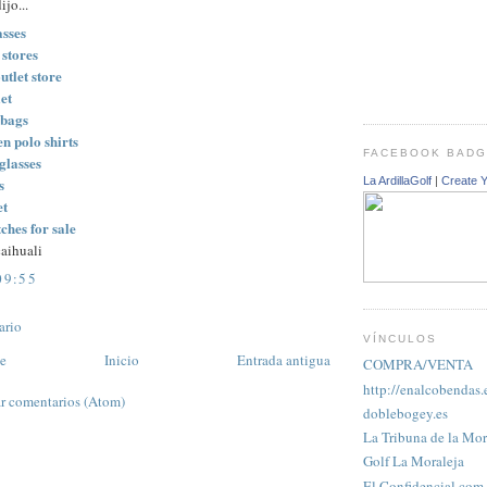
ijo...
asses
 stores
utlet store
let
dbags
n polo shirts
FACEBOOK BAD
glasses
La ArdillaGolf
|
Create 
s
et
ches for sale
aihuali
09:55
ario
VÍNCULOS
te
Inicio
Entrada antigua
COMPRA/VENTA
http://enalcobendas.
r comentarios (Atom)
doblebogey.es
La Tribuna de la Mor
Golf La Moraleja
El Confidencial.com