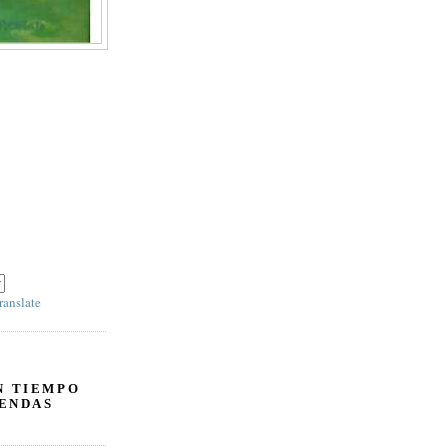
IR' y escoja 'SPANISH' en el panel derecho debajo
ranslate
N TIEMPO
ENDAS