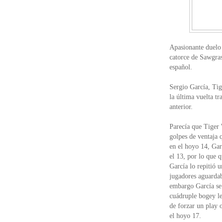
Apasionante duelo
catorce de Sawgras
español.
Sergio García, Ti
la última vuelta tr
anterior.
Parecía que Tiger 
golpes de ventaja 
en el hoyo 14, Gar
el 13, por lo que 
García lo repitió 
jugadores aguardab
embargo García se 
cuádruple bogey le
de forzar un play 
el hoyo 17.