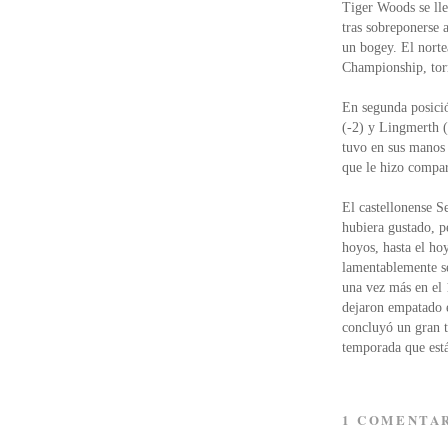
Tiger Woods se lle
tras sobreponerse 
un bogey. El norte
Championship, tor
En segunda posici
(-2) y Lingmerth (
tuvo en sus manos 
que le hizo compar
El castellonense S
hubiera gustado, p
hoyos, hasta el ho
lamentablemente se
una vez más en el 
dejaron empatado e
concluyó un gran 
temporada que está
1 COMENTA