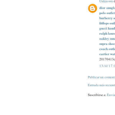
Unknown
d
dior sungl
polo outlet
burberry o
fitflops out
gucci han
ralph laure
oakley sun
supra shoe
coach outl
cartier wat
20170413c
13/4/17 
Publicar un coment
Entrada más recien
Suscribirse a:
Envia