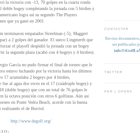
vó la victoria con -13, 70 golpes en la cuarta ronda
al doble bogey completando la jornada con 5 birdies y
americano logra así su segundo The Players
neo que ya ganó en 2001.
CONTACTAR
ón terminaron empatados Streelman (-5), Maggert
Envíen documentos, 
par) a 2 golpes del ganador. El sueco Lingmerth que
ser publicados 
forzar el playoff despidió la jornada con un bogey
info@iGolfLa
tir la segunda plaza (acabó con 4 bogeys y 4 birdies).
ergio García no pudo firmar el final de torneo que le
ero estuvo luchando por la victoria hasta los últimos
TWITTER
yo 17 acumulaba 2 bogeys por 4 birdies,
 fue al agua dos veces en el 17 (cuádruple bogey) y
18 (doble bogey) que con un total de 76 golpes le
PER L'OPERA
n la octava posición con otros 6 golfistas. Aún así
torneo en Ponte Vedra Beach, acorde con la buena
 realizando el de Borriol.
http://www.degolf.org/
RIO: