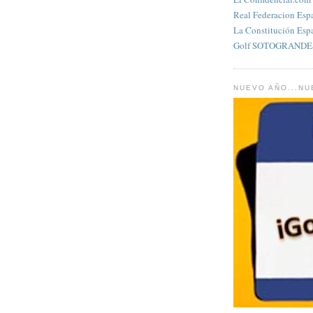
Real Federacion Esp
La Constitución Esp
Golf SOTOGRANDES
NUEVO AÑO...N