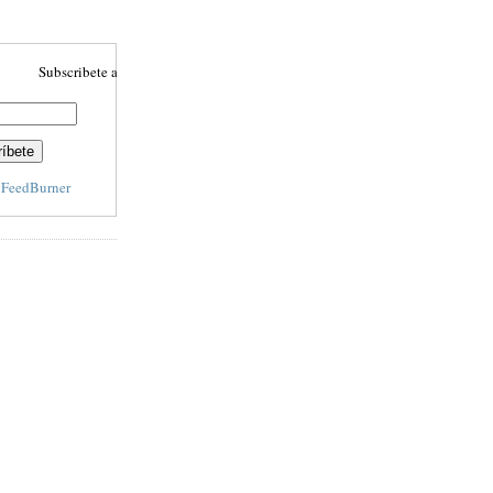
Subscribete aquí para recibir actulizaciones automáticamente
y
FeedBurner