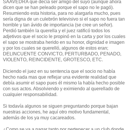
SAAVEDRA que decía ser amigo del suyo (aunque ahora
dicen que se han peleado porque el sapo no le pagó).
Resumiendo esta historia, para no alargarla mucho, pues
sería digna de un culebrón televisivo si el sapo no fuera tan
horrible y tan ávido de importancia (se cree un señor).
Perdió también la querella y el juez ratificó todos los
adjetivos que el socio le propinó en la carta y por los cuales
el sapo se mostraba herido en su honor, dignidad e imagen
y por los cuales se querelló, algunos de estos eran;
DELINCUENTE CONVICTO, PERTURBADO, PENADO,
VIOLENTO, REINCIDENTE, GROTESCO, ETC.
Diciendo el juez en su sentencia que el socio no había
hecho nada mas que reflejar una evidente realidad que
debía asumir el sapo pues él mismo la había hecho posible
con sus actos. Absolviendo y eximiendo al querellado de
cualquier responsabilidad.
Si todavía algunos se siguen preguntando porque bajan
nuestras acciones, he aquí otro motivo fundamental,
además de los ya muy cacareados.
¿Como se va a pagar tanto por pertenecer a un club donde