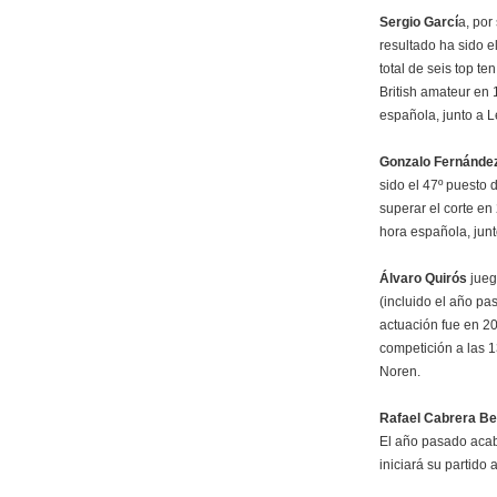
Sergio Garcí
a, por
resultado ha sido 
total de seis top t
British amateur en 
española, junto a 
Gonzalo Fernánde
sido el 47º puesto 
superar el corte en
hora española, junt
Álvaro Quirós
jueg
(incluido el año pa
actuación fue en 2
competición a las 1
Noren.
Rafael Cabrera Be
El año pasado acabó
iniciará su partido 