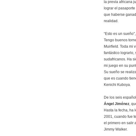
la previa africana
lograr el pasaporte
que haberse ganado
realidad.
“Esto es un sueño",
Tengo buenos torne
Muirfield. Toda mi 
fantástico lograrlo
sudafricanos. Ha s
mi juego en su punt
Su sueño se realiz
que es cuando tiene
Kenichi Kuboya.
De los seis español
Ángel Jiménez
, q
Hasta la fecha, ha 
2001, cuando fue t
el primero en salir
Jimmy Walker.