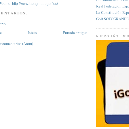
Fuente: http://www.lapaginadegolf.es/
Real Federacion Esp
La Constitución Esp
MENTARIOS:
Golf SOTOGRANDES
ario
te
Inicio
Entrada antigua
NUEVO AÑO...N
r comentarios (Atom)