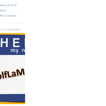
añola de Golf
añola
in Censuras
UEVO NOMBRE