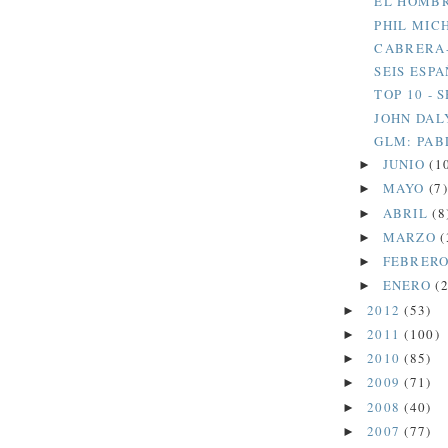
EL HOMBR
PHIL MIC
CABRERA-
SEIS ESP
TOP 10 -
JOHN DAL
GLM: PAB
JUNIO
(1
►
MAYO
(7)
►
ABRIL
(8
►
MARZO
(
►
FEBRER
►
ENERO
(2
►
2012
(53)
►
2011
(100)
►
2010
(85)
►
2009
(71)
►
2008
(40)
►
2007
(77)
►