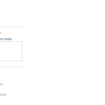
GE
Your Badge
es/
aleja