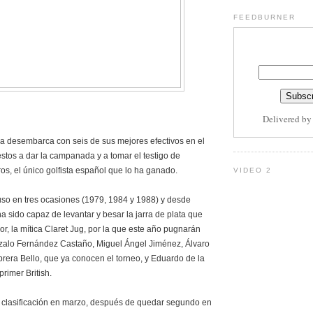
FEEDBURNER
S
Delivered b
 desembarca con seis de sus mejores efectivos en el
estos a dar la campanada y a tomar el testigo de
os, el único golfista español que lo ha ganado.
VIDEO 2
uso en tres ocasiones (1979, 1984 y 1988) y desde
 sido capaz de levantar y besar la jarra de plata que
or, la mítica Claret Jug, por la que este año pugnarán
zalo Fernández Castaño, Miguel Ángel Jiménez, Álvaro
rera Bello, que ya conocen el torneo, y Eduardo de la
rimer British.
u clasificación en marzo, después de quedar segundo en