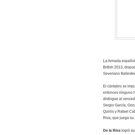
La Armada española
British 2013, dispu
Severiano Ballester
El cántabro se imp
entonces ninguno ha
distingue al venced
Sergio García, Gon
Quirós y Rafael Cab
Riva, que juega su p
De la Riva
logró s