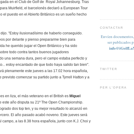
 jugada en el Club de Golf de Royal Johannesburg. Tras
 para Muirfield, el barcelonés declaró a European Tour
 el puesto en el Abierto Británico es un sueño hecho
CONTACTAR
 dijo. "Estoy ilusionadísimo de haberlo conseguido.
Envíen documentos, 
os por delante y pienso prepararme bien para
ser publicados 
vida he querido jugar el Open Británico y ha sido
info@iGolfLa
, sobre todo contra tantos buenos jugadores
ido una semana dura, pero el campo estaba perfecto y
o... estoy encantado de que todo haya salido tan bien".
TWITTER
ará plenamente este jueves a las 17.02 hora española,
 previsto comenzar su partido junto a Tyrrell Hatton y a
PER L'OPERA
es en liza, el más veterano en el British es
Miguel
ue este año disputa su 21º The Open Championship.
logrado dos top ten, y su mejor resultado lo alcanzó en
ercero. El año pasado acabó noveno. Este jueves será
 al campo, a las 8.38 hora española, junto con K.J. Choi y