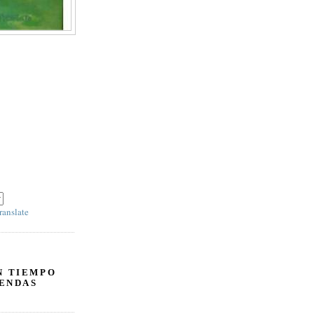
R' y escoja 'SPANISH' en el panel derecho debajo
ranslate
N TIEMPO
ENDAS