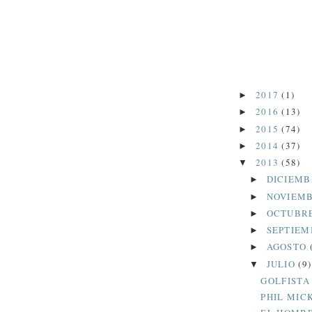
2017
(1)
►
2016
(13)
►
2015
(74)
►
2014
(37)
►
2013
(58)
▼
DICIEM
►
NOVIEM
►
OCTUBR
►
SEPTIE
►
AGOSTO
►
JULIO
(9)
▼
GOLFISTA
PHIL MIC