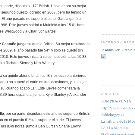
 su parte, disputa su 17º British. Hasta ahora su mejor
el segundo puesto logrado en 2007, pero ha tenido un
en. El año pasado no superó el corte. García ganó el
1998. Este jueves saldrá a Muirfield a las 15.01 hora
Lee Westwood y a Charl Schwartzel.
FACEBOOK BAD
z Castaño
juega su quinto British. Su mejor resultado ha
de 2009, el año pasado fue 54º, y sólo se quedó sin
La ArdillaGolf
|
Create 
 2010. Este jueves iniciará su competición a las 10.33
o a Richard Sterne y Nick Watney.
a su quinto abierto británico. En los cuatro anteriores
sado) no superó el corte en tres ocasiones, y su mejor
010, cuando acabó 11º. Este jueves comenzará la
VÍNCULOS
3.39 hora española, junto a Kyle Stanley y Alexander
COMPRA/VENTA
http://enalcobendas.
llo
, por su parte, disputará este año su segundo British.
doblebogey.es
 en el puesto 81º tras superar el corte. El jueves
La Tribuna de la Mor
a las 8.49 horas, junto a Ben Curtis y Shane Lowry.
Golf La Moraleja
El Confidencial.com