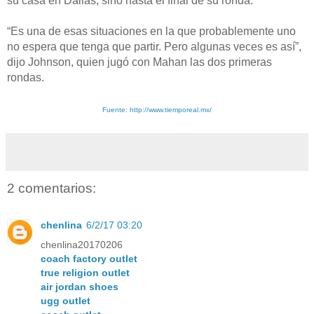
su casa en Dallas, sino hasta el final de su ronda.
“Es una de esas situaciones en la que probablemente uno
no espera que tenga que partir. Pero algunas veces es así”,
dijo Johnson, quien jugó con Mahan las dos primeras
rondas.
Fuente: http://www.tiemporeal.mx/
2 comentarios:
chenlina
6/2/17 03:20
chenlina20170206
coach factory outlet
true religion outlet
air jordan shoes
ugg outlet