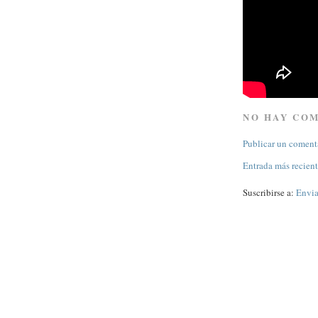
NO HAY CO
Publicar un coment
Entrada más recien
Suscribirse a:
Envia