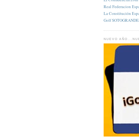
Real Federacion Esp
La Constitución Esp
Golf SOTOGRANDES
NUEVO AÑO...N