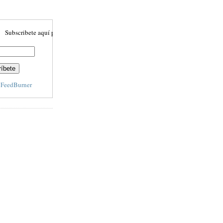
ribete aquí para recibir actulizaciones automáticamente
y
FeedBurner