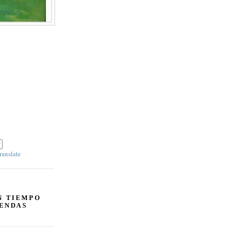
 escoja 'SPANISH' en el panel derecho debajo
ranslate
N TIEMPO
ENDAS