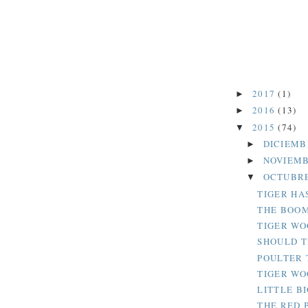
2017
(1)
►
2016
(13)
►
2015
(74)
▼
DICIEM
►
NOVIEM
►
OCTUBR
▼
TIGER HA
THE BOOM
TIGER WO
SHOULD T
POULTER 
TIGER WO
LITTLE B
THE RED 