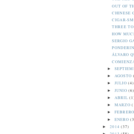
OUT OF T
CHINESE 
CIGAR-SM
THREE TO
HOW MUCH
SERGIO G
PONDERIN
ÁLVARO Q
COMIENZA
SEPTIE
►
AGOSTO
►
JULIO
(4)
►
JUNIO
(6
►
ABRIL
(1
►
MARZO
(
►
FEBRER
►
ENERO
(3
►
2014
(37)
►
2013
(58)
►