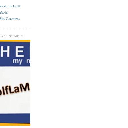
añola de Golf
añola
in Censuras
UEVO NOMBRE