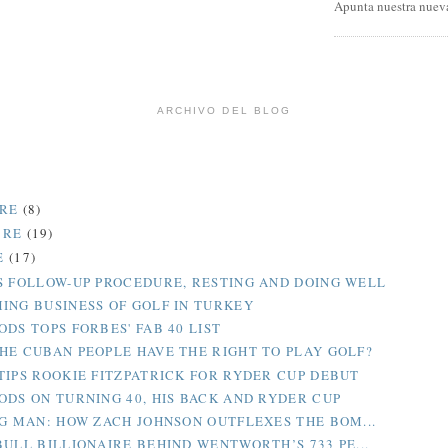
Apunta nuestra nueva
ARCHIVO DEL BLOG
BRE
(8)
BRE
(19)
E
(17)
S FOLLOW-UP PROCEDURE, RESTING AND DOING WELL
ING BUSINESS OF GOLF IN TURKEY
ODS TOPS FORBES' FAB 40 LIST
HE CUBAN PEOPLE HAVE THE RIGHT TO PLAY GOLF?
TIPS ROOKIE FITZPATRICK FOR RYDER CUP DEBUT
ODS ON TURNING 40, HIS BACK AND RYDER CUP
IG MAN: HOW ZACH JOHNSON OUTFLEXES THE BOM...
BULL BILLIONAIRE BEHIND WENTWORTH’S 733 PE...