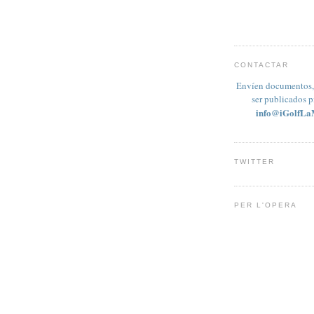
CONTACTAR
Envíen documentos, 
ser publicados 
info@iGolfLa
TWITTER
PER L'OPERA