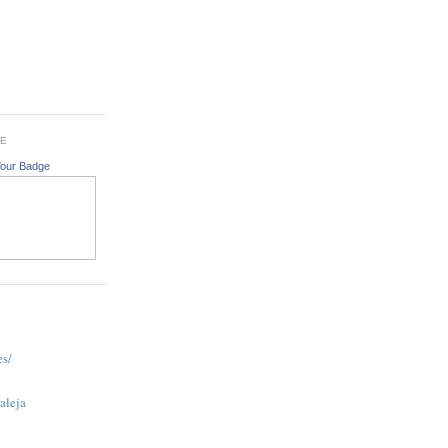
GE
Your Badge
es/
aleja