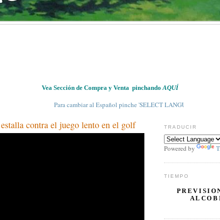
Vea Sección de Compra y Venta pinchando
AQUÍ
Para cambiar al Español pinche 'SELECT LANGUAGE' en 'TRADUCIR' y
estalla contra el juego lento en el golf
TRADUCIR
Powered by
T
TIEMPO
PREVISIO
ALCOB