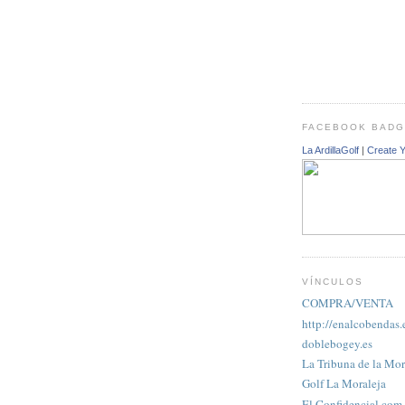
FACEBOOK BAD
La ArdillaGolf
|
Create 
VÍNCULOS
COMPRA/VENTA
http://enalcobendas.
doblebogey.es
La Tribuna de la Mor
Golf La Moraleja
El Confidencial.com