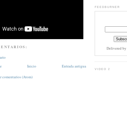
FEEDBURNER
Subsc
MENTARIOS:
Delivered b
ario
te
Inicio
Entrada antigua
VIDEO 2
r comentarios (Atom)